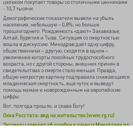
целиком покупает товары со столичными ценниками
- 10,7 тысячи.
Демографические показатели вывели на убыль
населения, небольшую – 0,8%, но больше
прошлогоднего. Рождаемость «дают» Закавказье,
Алтай, Бурятия и Тыва. Ситуация со смертностью
вошла в дискуссию: Минздрав даёт одну цифру,
общественники – другую, сходятся в одном –
увеличение когорты покойных трудоспособного
возраста, но с другой стороны, внешних причин в
свидетельствах о смерти стало меньше. Правда,
общую непростую картину подправила снижающаяся
младенческая смертность, ещё чуток и выведут
помощь мамам и новорожденным на европейские
цифры.
Вот, полгода прошло, и слава Богу!
Окна Росстата: вид на жительство (www.rg.ru)
Эксперты говорят об ошибке в данных Минздрава по
смертности трудоспособных россиян (tass.ru)