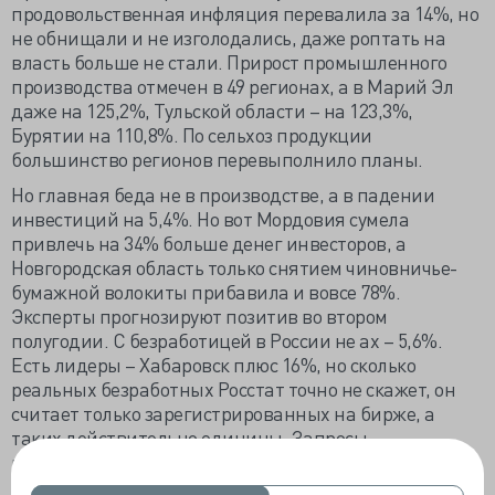
продовольственная инфляция перевалила за 14%, но
не обнищали и не изголодались, даже роптать на
власть больше не стали. Прирост промышленного
производства отмечен в 49 регионах, а в Марий Эл
даже на 125,2%, Тульской области – на 123,3%,
Бурятии на 110,8%. По сельхоз продукции
большинство регионов перевыполнило планы.
Но главная беда не в производстве, а в падении
инвестиций на 5,4%. Но вот Мордовия сумела
привлечь на 34% больше денег инвесторов, а
Новгородская область только снятием чиновничье-
бумажной волокиты прибавила и вовсе 78%.
Эксперты прогнозируют позитив во втором
полугодии. С безработицей в России не ах – 5,6%.
Есть лидеры – Хабаровск плюс 16%, но сколько
реальных безработных Росстат точно не скажет, он
считает только зарегистрированных на бирже, а
таких действительно единицы. Запросы
работодателей в Забайкалье выросли на 82% и на
Сахалине - на 38%.Чемпион России по числу