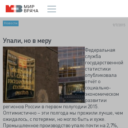
Новости
9/7/2015
Упали, но в меру
Федеральная
служба
государственной
статистики
опубликовала
отчёт о
социально-
экономическом
развитии
регионов России в первом полугодии 2015.
Оптимистично – эти полгода мы прожили лучше, чем
ожидалось, с потерями, но могло быть и хуже.
Промышленное производство упало почти на 2,7%,