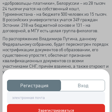
«добровольцы-платники», Белоруссии – из 28 тысяч
24 тысячи учатся на собственный кошт,
Туркменистана - на бюджете 500 человек из 15 тысяч.
В российских университетах учатся 349 граждан
Эстонии: 218 на бюджетной основе и 131 - на
договорной, в МГУ есть целая группа филологов.
По распоряжению Владимира Путина, данному
Федеральному собранию, будет пересмотрен порядок
нострификации документов об образовании, его
существенно упростят, обеспечат признание
квалификационных документов со всеми
участниками СНГ, причём взаимно, а также откроют и
у нас и у них пункты сдачи ЕГЭ. В Отечестве
обучаются и студенты не только из стран СНГ, в общей
сложности в 750 образовательных учреждениях
Регистрация
Регистрация
Вход
Вход
учится около 250 тысяч граждан 150 стран. По планам
Минобрнауки доля иностранных студентов к 2015
году должна увеличиться с 2,3% до 6%, а к 2018 году —
до 10%.
Зарегистрироваться