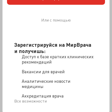
Для «ненаших» абитуриентов, не сдававших ЕГЭ,
уготован подготовительный факультет. Порядок
сдачи вступительных экзаменов на него пересмотрят,
кроме обязательного русского языка, предложат ещё
Или с помощью
два обязательных предмета и профильный предмет
по направлениям: гуманитарное, естественно-
научное, медико-биологическое, инженерно-
техническое и экономическое. Срок обучения
Зарегистрируйся на МирВрача
иностранных абитуриентов составит 52 недели, из
коих 38 недель отдадут занятиям, 4 недели —
и получишь:
экзаменационные сессии, 10 недель — каникулы. По
Доступ к базе кратких клинических
окончании обучения на подготовительном факультете
рекомендаций
и сдачи экзаменов, иностранный студент получит
Вакансии для врачей
возможность поступить в российский вуз.
Иностранным студентам необходимо обзавестись
Аналитические новости
словарным багажом в 2,3 тысячи слов, воспринимать
медицины
текст на слух при скорости чтения 200–240 слов в
Аккредитация врача
минуту и самим читать со скоростью 80–100 слов в
Все возможности
минуту. Помимо этого, студенту нужно уметь писать
эссе и изложения по профильной тематике. Ещё