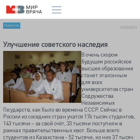
Новости
12/30/2013
Улучшение советского наследия
В очень скором
будущем российское
высшее образование
станет эталонным
для всех
университетов стран
Содружества
Независимых
Государств, как было во времена СССР. Сейчас в
России из соседних стран учатся 176 тысяч студентов,
143 тысячи – за свой счёт, 33 тысячи поступили в
рамках правительственных квот. Больше всего
студентов из Казахстана - 52 тысячи, из них 37 тысяч