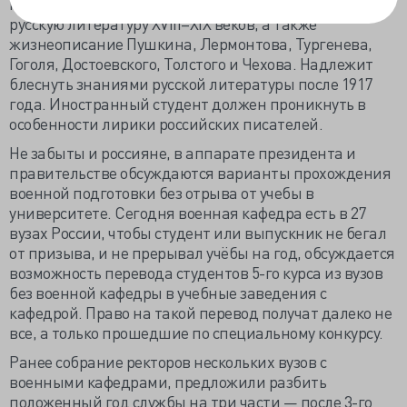
необходимо знать литературоведческие термины и
русскую литературу XVIII–XIX веков, а также
жизнеописание Пушкина, Лермонтова, Тургенева,
Гоголя, Достоевского, Толстого и Чехова. Надлежит
блеснуть знаниями русской литературы после 1917
года. Иностранный студент должен проникнуть в
особенности лирики российских писателей.
Не забыты и россияне, в аппарате президента и
правительстве обсуждаются варианты прохождения
военной подготовки без отрыва от учебы в
университете. Сегодня военная кафедра есть в 27
вузах России, чтобы студент или выпускник не бегал
от призыва, и не прерывал учёбы на год, обсуждается
возможность перевода студентов 5-го курса из вузов
без военной кафедры в учебные заведения с
кафедрой. Право на такой перевод получат далеко не
все, а только прошедшие по специальному конкурсу.
Ранее собрание ректоров нескольких вузов с
военными кафедрами, предложили разбить
положенный год службы на три части — после 3-го