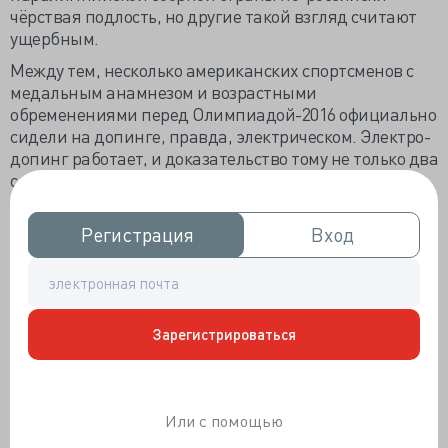
чёрствая подлость, но другие такой взгляд считают
ущербным.
Между тем, несколько американских спортсменов с
медальным анамнезом и возрастными
обременениями перед Олимпиадой-2016 официально
сидели на допинге, правда, электрическом. Электро-
допинг работает, и доказательство тому не только два
слепых плацебо контролируемых исследования,
проведенные производителем устройств для
транскраниальной микрополяризации (ТКМП), но и
Регистрация
Регистрация
Вход
Вход
начало исследований военных специалистов, о чём в
конце июля сообщил министр обороны США Эштон
Картер. Прошлогоднее тестирование методики
Ассоциацией лыжного спорта и сноуборда США на
прыгунах с трамплина, подтвердили эффективность
Зарегистрироваться
устройства Halo Sport.
Стимуляция моторной коры постоянным
электрическим током 1,5 - 2 миллиампер во время
Или с помощью
тренировки осуществляется специальной