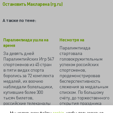
Остановить Макларена (rg.ru)
А также по теме:
Паралимпиада ушла на
Несмотря на
время
Паралимпиада
За девять дней
стартовала
Паралимпийских Игр 547
головокружительным
спортсменов из 45 стран
успехом российских
в пяти видах спорта
спортсменов,
боролись за 72 комплекта
продемонстрировав
медалей, их воочию
бесперспективность
наблюдали болельщики,
слежения за медальным
купившие более 300
списком. По большому
тысяч билетов,
счёту, до торжественного
российские телеканалы
открытия праздника
отдали
спорта толком и не
Мы используем файлы
cookie
, чтобы пользоваться