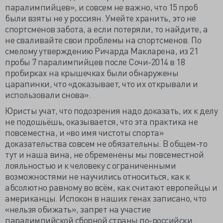
паралимпийцев», и совсем не важно, что 15 проб
были взяты не у россиян. Умейте хранить, это не
спортсменов забота, а если потеряли, то найдите, а
не сваливайте свои проблемы на спортсменов. По
смелому утверждению Ричарда Макларена, из 21
пробы 7 паралимпийцев после Сочи-2014 в 18
пробирках на крышечках были обнаружены
царапинки, что «доказывает, что их открывали и
использовали снова».
Юристы учат, что подозрения надо доказать, их к делу
не подошьёшь, оказывается, что эта практика не
повсеместна, и «во имя чистоты спорта»
доказательства совсем не обязательны. В общем-то
тут и наша вина, не обременены мы повсеместной
лояльностью и к человеку с ограниченными
возможностями не научились относиться, как к
абсолютно равному во всём, как считают европейцы и
американцы. Испокон в наших генах записано, что
«нельзя обижать», запрет на участие
паралимпийской сборной страны по-российски