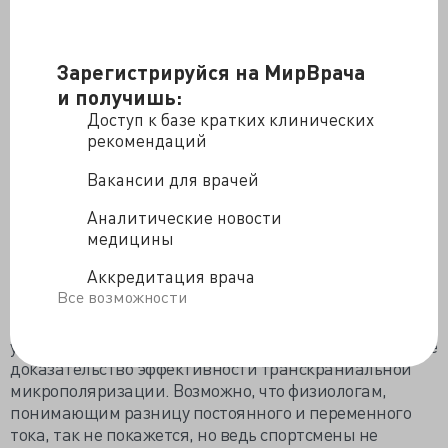
гарнитурой, что повышает выносливость спортсмена
в течение нескольких недель. Пока официально
заявлено, что терапию проходил 32-летний
Зарегистрируйся на МирВрача
барьерный бегун Майкл Тинсли, имеющий историю
9-месячной дисквалификации за допинг в 2011/12
и получишь:
годах и уже немолодой спринтер Майк Роджерс и 24-
Доступ к базе кратких клинических
летняя ничем не выделившаяся бегунья Саманта
рекомендаций
Аштерберг. До них стимуляцию отрабатывали на
Вакансии для врачей
олимпийцах из третьих стран, подтвердивших при
тестировании улучшение результатов.
Аналитические новости
На прошлой неделе международная группа
медицины
нейробиологов опубликовала результаты
Аккредитация врача
исследования транскраниальной стимуляции
Все возможности
переменным током, которую применяли во время сна
16 добровольцам. Память у испытуемых не
улучшилась, зато улучшилась моторика, это косвенное
доказательство эффективности транскраниальной
микрополяризации. Возможно, что физиологам,
понимающим разницу постоянного и переменного
тока, так не покажется, но ведь спортсмены не