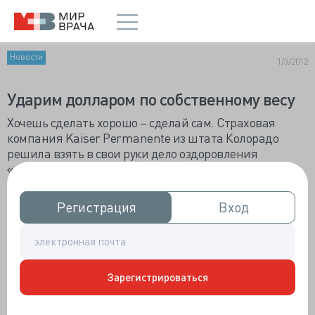
Новости
1/3/2012
Ударим долларом по собственному весу
Хочешь сделать хорошо – сделай сам. Страховая
компания Kaiser Permanente из штата Колорадо
решила взять в свои руки дело оздоровления
«подведомственного» населения, и тем самым, не
сразу, но уменьшить свои расходы на оплату
страховых случаев. В последние годы неоднократно
Регистрация
Регистрация
Вход
Вход
подтверждалась роль избыточного веса в инициации
и усугублении очень многих недугов. А американцы
стабильно занимают первые строчки в топ-десятке
страдающих ожирением населения стран.
Зарегистрироваться