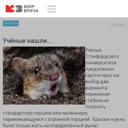
Новости
3/30/2016
Учёные нашли…
Учёные
Стэнфордского
университета
предложили
группе крыс на
выбор два
варианта
кормления:
стабильно
получать
стандартную порцию или маленькую,
перемежающуюся с огромной порцией. Крысам нужно
было только жать на определённый рычаг.