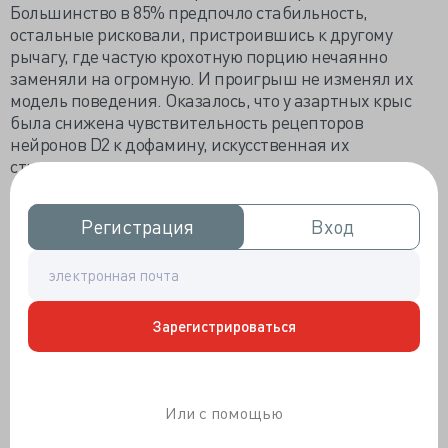
Большинство в 85% предпочло стабильность,
остальные рисковали, пристроившись к другому
рычагу, где частую крохотную порцию нечаянно
заменяли на огромную. И проигрыш не изменял их
модель поведения. Оказалось, что у азартных крыс
была снижена чувствительность рецепторов
нейронов D2 к дофамину, искусственная их
стимуляция приводила к осторожному и
предусмотрительному поведению животных. Есть
надежда, что игромания будет излечимой.
Регистрация
Регистрация
Вход
Вход
Американские исследователи индуцировали
ишемический инсульт у двух групп мышей,
контрольной и получавшей накануне двухнедельный
курс антибиотиков, осложнившийся нарушением
Зарегистрироваться
кишечной микробиоты. При обеднённой микрофлоре
кишки площадь ишемии была в среднем на 60%
меньше. Авторы считают, что в патогенезе инсульта
сыграла роль иммунная система, в частности, Т-
Или с помощью
лимфоциты, но что именно способствовало
профилактике инсульта: «убийство» некоторых