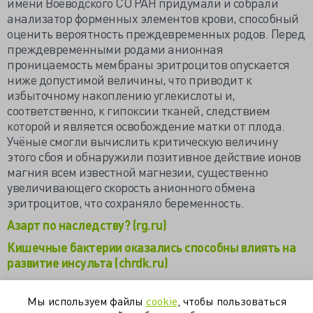
имени Воеводского СО РАН придумали и собрали
анализатор форменных элементов крови, способный
оценить вероятность преждевременных родов. Перед
преждевременными родами анионная
проницаемость мембраны эритроцитов опускается
ниже допустимой величины, что приводит к
избыточному накоплению углекислоты и,
соответственно, к гипоксии тканей, следствием
которой и является освобождение матки от плода.
Учёные смогли вычислить критическую величину
этого сбоя и обнаружили позитивное действие ионов
магния всем известной магнезии, существенно
увеличивающего скорость анионного обмена
эритроцитов, что сохраняло беременность.
Азарт по наследству? (rg.ru)
Кишечные бактерии оказались способны влиять на
развитие инсульта (chrdk.ru)
Новосибирские ученые научились по крови
оценивать риск выкидыша (chrdk.ru)
Мы используем файлы
cookie
, чтобы пользоваться