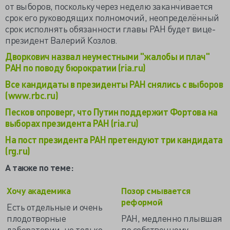
от выборов, поскольку через неделю заканчивается
срок его руководящих полномочий, неопределённый
срок исполнять обязанности главы РАН будет вице-
президент Валерий Козлов.
Дворкович назвал неуместными "жалобы и плач"
РАН по поводу бюрократии (ria.ru)
Все кандидаты в президенты РАН снялись с выборов
(www.rbc.ru)
Песков опроверг, что Путин поддержит Фортова на
выборах президента РАН (ria.ru)
На пост президента РАН претендуют три кандидата
(rg.ru)
А также по теме:
Хочу академика
Позор смывается
реформой
Есть отдельные и очень
плодотворные
РАН, медленно плывшая
лаборатории, но только
по собственному