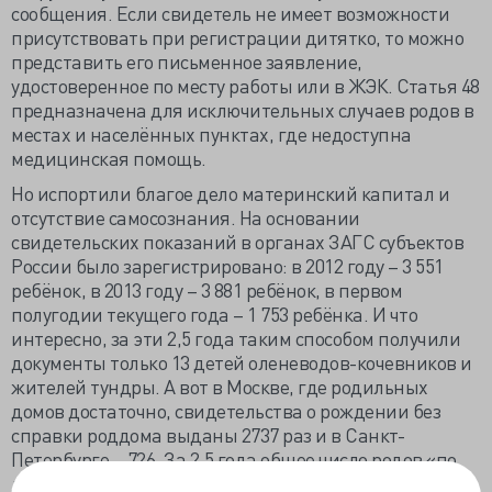
сообщения. Если свидетель не имеет возможности
присутствовать при регистрации дитятко, то можно
представить его письменное заявление,
удостоверенное по месту работы или в ЖЭК. Статья 48
предназначена для исключительных случаев родов в
местах и населённых пунктах, где недоступна
медицинская помощь.
Но испортили благое дело материнский капитал и
отсутствие самосознания. На основании
свидетельских показаний в органах ЗАГС субъектов
России было зарегистрировано: в 2012 году – 3 551
ребёнок, в 2013 году – 3 881 ребёнок, в первом
полугодии текущего года – 1 753 ребёнка. И что
интересно, за эти 2,5 года таким способом получили
документы только 13 детей оленеводов-кочевников и
жителей тундры. А вот в Москве, где родильных
домов достаточно, свидетельства о рождении без
справки роддома выданы 2737 раз и в Санкт-
Петербурге – 726. За 2,5 года общее число родов «по
дикому» достигло 9 тысяч и не имеет тенденции, хотя