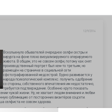
12/9/2014
Всколыхнуло обывателей очередное селфи сестры и
хирурга на фоне плохо визуализируемого оперируемого
живота. В общем, это не совсем селфи, потому как снят
производственный портрет был кем-то третьим, но
размещён на страничке в социальной сети
сфотографированной медсестрой. Бурно развивается у
народа психологический комплекс: получить одобрение
со стороны, собственного впечатления им недостаточно,
требуется подтверждение. Особенно круто показать
асении чужой жизни. Ну, не хватает людям внимания и любви
нную сублимацию от посторонних визитёров соцсети.
ша селфиста не совсем здорова.
детях матерящийся-курящий-пьющий и очень терпимый к