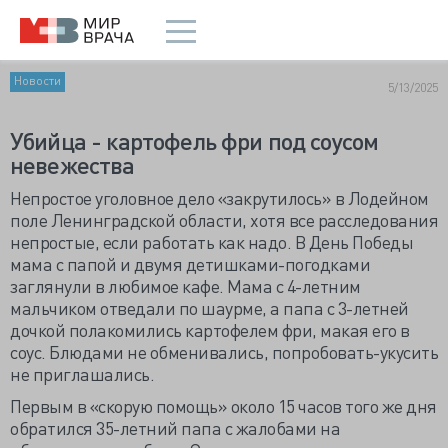
Новости
5/13/2025
Убийца - картофель фри под соусом
невежества
Непростое уголовное дело «закрутилось» в Лодейном
поле Ленинградской области, хотя все расследования
непростые, если работать как надо. В День Победы
мама с папой и двумя детишками-погодками
заглянули в любимое кафе. Мама с 4-летним
мальчиком отведали по шаурме, а папа с 3-летней
дочкой полакомились картофелем фри, макая его в
соус. Блюдами не обменивались, попробовать-укусить
не приглашались.
Первым в «скорую помощь» около 15 часов того же дня
обратился 35-летний папа с жалобами на