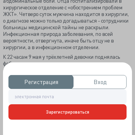
абдоминальные боли. Отца госпитализировали в
хирургическое отделение с «обострением проблем
ЖКТ». Четверо суток мужчина находится в хирургии,
о диагнозе можно только догадываться - сотрудники
больницы медицинской тайны не раскрыли.
Инфекционная природа заболевания, по всей
вероятности, отвергнута, иначе быть отцу не в
хирургии, а в инфекционном отделении.
К 22 часам 9 мая у трёхлетней девочки поднялась
фебрильная температура, отмечалась рвота и
жидкий стул. Приглашённая в час ночи бригада СМП
предложила маме госпитализацию ребёнка,
Регистрация
Регистрация
Вход
Вход
женщина отказалась «по технической причине» - не с
кем было оставить хоть и старшего, но всё же
четырёхлетнего малыша. Следующее обращение в
«скорую помощь» случилось после полудня 10 мая из-
за нарастающей симптоматики и ухудшения
Зарегистрироваться
состояния девочки.
Ребёнка в тяжёлом состоянии увезли в
Лодейнопольскую больницу, а оттуда — в Волховскую.