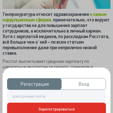
Генпрокуратура относит здравоохранение
к самым
коррупционным сферам,
примечательно, что воруют
у государства не для повышения зарплат
сотрудников, а исключительно в личный карман.
Хотя с зарплатой медиков, по раскладкам Росстата,
всё больше чем о`кей – по всем статьям
перевыполнение даже при неприлично низкой
ставке.
Росстат высчитывает среднюю зарплату по
совокупным выплатам за период, суммируя и
кратковременные ковидные выплаты, и замещение
коллег, и нечаянно оплаченные переработки, тогда
как сами медики при оценке своих трудов
Регистрация
Регистрация
Вход
Вход
ориентируются на непристойно убогий оклад. Цель
Росстата оправдывает средства, потому и выходит,
что в 2020 году требования майского указа
президента по росту зарплат врачей были
Зарегистрироваться
выполнены с лихвой, достигнув аж 220% к средней