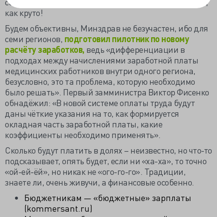
сентябрю доктора зарабатывали больше на 13.3%. О,
как круто!
Будем объективны, Минздрав не безучастен, ибо для
семи регионов,
подготовил пилотник по новому
расчёту заработков,
ведь «дифференциации в
подходах между начислениями заработной платы
медицинских работников внутри одного региона,
безусловно, это та проблема, которую необходимо
было решать». Первый замминистра Виктор Фисенко
обнадёжил: «В новой системе оплаты труда будут
даны чёткие указания на то, как формируется
окладная часть заработной платы, какие
коэффициенты необходимо применять».
Сколько будут платить в долях – неизвестно, но что-то
подсказывает, опять будет, если ни «ха-ха», то точно
«ой-ей-ёй», но никак не «ого-го-го». Традиции,
знаете ли, очень живучи, а финансовые особенно.
Бюджетникам — «бюджетные» зарплаты
(kommersant.ru)