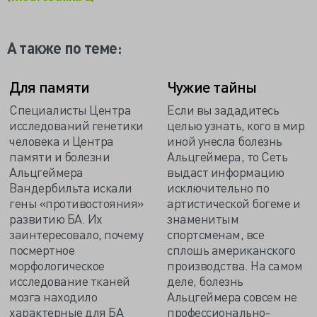
А также по теме:
Для памяти
Чужие тайны
Специалисты Центра
Если вы зададитесь
исследований генетики
целью узнать, кого в мир
человека и Центра
иной унесла болезнь
памяти и болезни
Альцгеймера, то Сеть
Альцгеймера
выдаст информацию
Вандербильта искали
исключительно по
гены «противостояния»
артистической богеме и
развитию БА. Их
знаменитым
заинтересовало, почему
спортсменам, все
посмертное
сплошь американского
морфологическое
производства. На самом
исследование тканей
деле, болезнь
мозга находило
Альцгеймера совсем не
характерные для БА
профессионально-