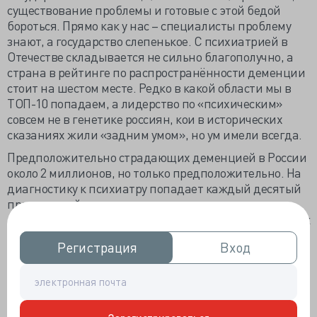
существование проблемы и готовые с этой бедой
бороться. Прямо как у нас – специалисты проблему
знают, а государство слепенькое. С психиатрией в
Отечестве складывается не сильно благополучно, а
страна в рейтинге по распространённости деменции
стоит на шестом месте. Редко в какой области мы в
ТОП-10 попадаем, а лидерство по «психическим»
совсем не в генетике россиян, кои в исторических
сказаниях жили «задним умом», но ум имели всегда.
Предположительно страдающих деменцией в России
около 2 миллионов, но только предположительно. На
диагностику к психиатру попадает каждый десятый
престарелый с уже выраженными и доставшими
родственников когнитивными проблемами, тогда как
в самых благополучных государствах около 40-50%. И
Регистрация
Регистрация
Вход
Вход
лечение, продляющее способность к
самообслуживанию, получают всего 5% россиян с
болезнью Альцгеймера. Кстати, редчайшей у
соотечественников по статистике Минздрава.