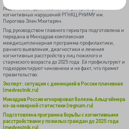
консультировать гериатрических пациентов», -
поделилась идеей завлаб нейрогериатрии и
когнитивных нарушений РГНКЦ РНИМУ им.
Пирогова Элен Мхитарян.
Под руководством главного гериатра подготовлена и
передана в Минздрав комплексная
междисциплинарная программа профилактики,
раннего выявления, диагностики и лечения
когнитивных расстройств у лиц пожилого и
старческого возраста до 2025 года. Её профильтруют и
подкорректируют чиновники и не факт, что примет
правительство.
Эксперт: ситуация с деменцией в России плачевная
(medvestnik.ru)
Минздрав России игнорировал болезнь Альцгеймера
из-за неверной статистики (regnum.ru)
Подготовлена программа борьбы с когнитивными
расстройствами у пожилых граждан до 2025 года
(medvestnik.ru)