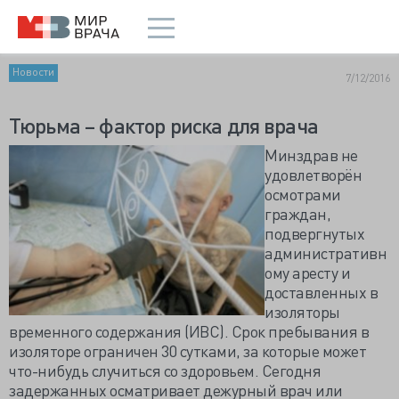
Новости
7/12/2016
Тюрьма – фактор риска для врача
Минздрав не
удовлетворён
осмотрами
граждан,
подвергнутых
административн
ому аресту и
доставленных в
изоляторы
временного содержания (ИВС). Срок пребывания в
изоляторе ограничен 30 сутками, за которые может
что-нибудь случиться со здоровьем. Сегодня
задержанных осматривает дежурный врач или