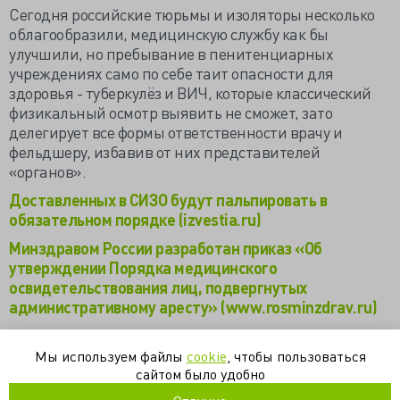
Сегодня российские тюрьмы и изоляторы несколько
облагообразили, медицинскую службу как бы
улучшили, но пребывание в пенитенциарных
учреждениях само по себе таит опасности для
здоровья - туберкулёз и ВИЧ, которые классический
физикальный осмотр выявить не сможет, зато
делегирует все формы ответственности врачу и
фельдшеру, избавив от них представителей
«органов».
Доставленных в СИЗО будут пальпировать в
обязательном порядке (izvestia.ru)
Минздравом России разработан приказ «Об
утверждении Порядка медицинского
освидетельствования лиц, подвергнутых
административному аресту» (www.rosminzdrav.ru)
Об утверждении Порядка медицинского
освидетельствования лиц, подвергнутых
Мы используем файлы
cookie
, чтобы пользоваться
административному аресту (regulation.gov.ru)
сайтом было удобно