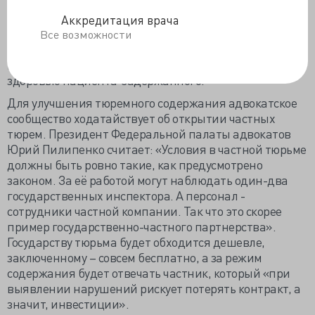
востребоваться судебными органами, отсюда
возникает возможность спросить с врача, к примеру,
Аккредитация врача
почему он при осмотре 3 года назад не заметил
Все возможности
проявления опасного заболевания и обратиться с
иском о возмещении вреда халатного отношения к
здоровью пациента-задержанного.
Для улучшения тюремного содержания адвокатское
сообщество ходатайствует об открытии частных
тюрем. Президент Федеральной палаты адвокатов
Юрий Пилипенко считает: «Условия в частной тюрьме
должны быть ровно такие, как предусмотрено
законом. За её работой могут наблюдать один-два
государственных инспектора. А персонал -
сотрудники частной компании. Так что это скорее
пример государственно-частного партнерства».
Государству тюрьма будет обходится дешевле,
заключенному – совсем бесплатно, а за режим
содержания будет отвечать частник, который «при
выявлении нарушений рискует потерять контракт, а
значит, инвестиции».