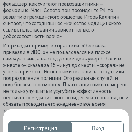
фельдшер, как считают правозащитники –
формально. Член Совета при президенте РФ по
развитию гражданского общества Игорь Каляпин
считает, что сегодняшнее «качество медицинского
освидетельствования зависит только от
добросовестности врача».
И приводит пример из практики: «Человека
привезли в ИВС, он не пожаловался на плохое
самочувствие, а на следующий день умер. О боли в
животе он сказал за 15 минут до смерти, «скорая» не
успела приехать. Виновными оказались сотрудники
подразделения полиции. Это реальный случай, и
подобных я знаю много». Правозащитники намерены
не только улучшить и усугубить эффективность
первичного медицинского освидетельствования, но и
обязать проводить его ежедневно всё время
задержания.
По новому Порядку, проект которого представили на
общественное обсуждение, каждый задержанный
Регистрация
Регистрация
Вход
Вход