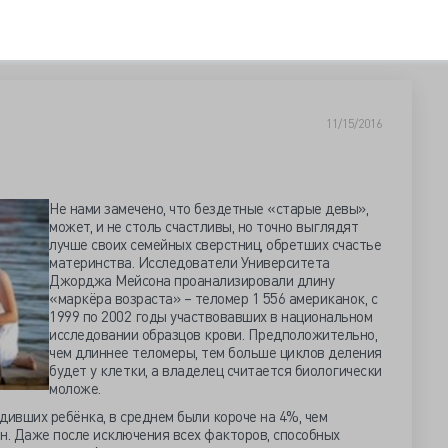
11/15/2016
Не нами замечено, что бездетные «старые девы»,
может, и не столь счастливы, но точно выглядят
лучше своих семейных сверстниц, обретших счастье
материнства. Исследователи Университета
Джорджа Мейсона проанализировали длину
«маркёра возраста» – теломер 1 556 американок, с
1999 по 2002 годы участвовавших в национальном
исследовании образцов крови. Предположительно,
чем длиннее теломеры, тем больше циклов деления
будет у клетки, а владелец считается биологически
моложе.
дивших ребёнка, в среднем были короче на 4%, чем
. Даже после исключения всех факторов, способных