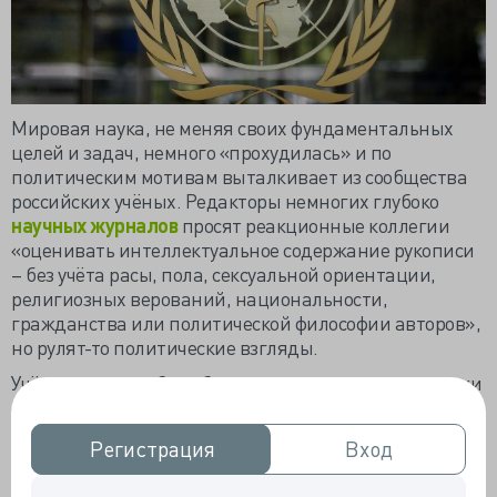
Мировая наука, не меняя своих фундаментальных
целей и задач, немного «прохудилась» и по
политическим мотивам выталкивает из сообщества
российских учёных. Редакторы немногих глубоко
научных журналов
просят реакционные коллегии
«оценивать интеллектуальное содержание рукописи
– без учёта расы, пола, сексуальной ориентации,
религиозных верований, национальности,
гражданства или политической философии авторов»,
но рулят-то политические взгляды.
Учёные никогда бы себе не позволили сродства науки
с дискриминацией, но германский МИД резолюцией
высказал нежелательность общения с российскими
Регистрация
Регистрация
Вход
Вход
коллегами, и американские «начальники», и
британские, и далее по списку «недружественных РФ