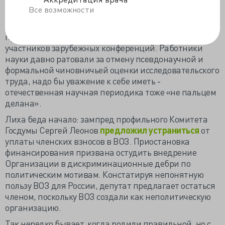
Отлично, что санкционная истерия в зарубежной
Все возможности
научной сфере
инициировала отказ
российского
правительства от учёта количества научных
публикаций в международных базах и подсчёта
участников зарубежных конференций. Работники
науки давно ратовали за отмену псевдонаучной и
формальной чиновничьей оценки исследовательского
труда, надо бы уважение к себе иметь -
отечественная научная периодика тоже «не пальцем
делана».
Лиха беда начало: зампред профильного Комитета
Госдумы Сергей Леонов
предложил устраниться
от
уплаты членских взносов в ВОЗ. Приостановка
финансирования призвана остудить внедрение
Организации в дискриминационные дебри по
политическим мотивам. Констатируя непонятную
пользу ВОЗ для России, депутат предлагает остаться
членом, поскольку ВОЗ создали как неполитическую
организацию.
Так нередко бывает, когда родили правильной, но с