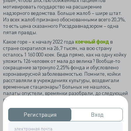
мотивировать государство на расширение
надзорного ведомства. Больше жалоб – шире штат.
Из всех жалоб признано обоснованными всего 20,3%,
то есть цена сказанного Росздравнадзором – одна
пятая правды.
Какое горе – к началу 2022 года
коечный фонд
в
стране сократился на 26,7 тысяч, на всю страну
осталось 1 160 000 коек. Беда прямо, как на одну койку
уложить 126 человек от мала до велика? Вообще-то
сокращение затронуло 2,25% фонда и обусловлено
коронавирусной заболеваемостью. Помните, койки
расставляли в учреждениях культуры, воздвигали
временные стационары? Больных не нашлось,
палаты опустели, времянки разобрали, до следующей
пандемии не требуется 54,7 тысяч инфекционных
коек.
Регистрация
Регистрация
Вход
Вход
Сокращение коечного фонда – разумная
необходимость, ни в коей мере не
свидетельствующая о крахе отрасли, потому что