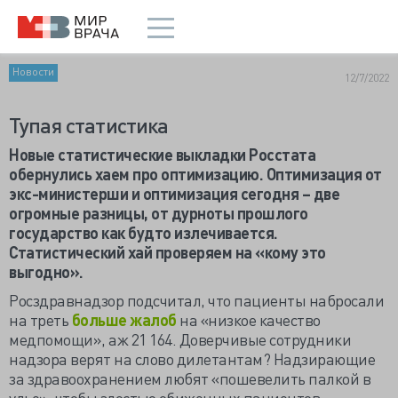
Новости
12/7/2022
Тупая статистика
Новые статистические выкладки Росстата
обернулись хаем про оптимизацию. Оптимизация от
экс-министерши и оптимизация сегодня – две
огромные разницы, от дурноты прошлого
государство как будто излечивается.
Статистический хай проверяем на «кому это
выгодно».
Росздравнадзор подсчитал, что пациенты набросали
на треть
больше жалоб
на «низкое качество
медпомощи», аж 21 164. Доверчивые сотрудники
надзора верят на слово дилетантам? Надзирающие
за здравоохранением любят «пошевелить палкой в
улье», чтобы злостью обиженных пациентов