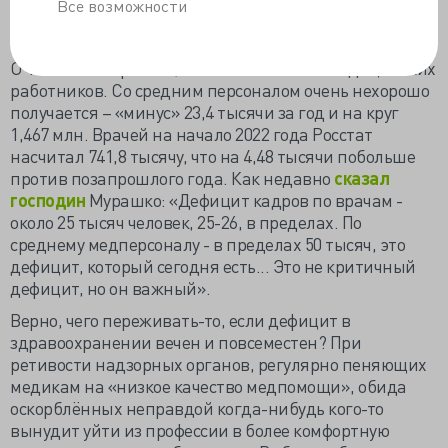
Все возможности
руководителей выбираем не всегда по уму и по
совести.
О чём стоит горевать, так о численности медицинских
работников. Со средним персоналом очень нехорошо
получается – «минус» 23,4 тысячи за год и на круг
1,467 млн. Врачей на начало 2022 года Росстат
насчитал 741,8 тысячу, что на 4,48 тысячи побольше
против позапрошлого года. Как недавно
сказал
господин
Мурашко: «Дефицит кадров по врачам -
около 25 тысяч человек, 25-26, в пределах. По
среднему медперсоналу - в пределах 50 тысяч, это
дефицит, который сегодня есть... Это не критичный
дефицит, но он важный».
Верно, чего переживать-то, если дефицит в
здравоохранении вечен и повсеместен? При
ретивости надзорных органов, регулярно пеняющих
медикам на «низкое качество медпомощи», обида
оскорблённых неправдой когда-нибудь кого-то
вынудит уйти из профессии в более комфортную