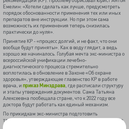
Емелин: «Хотели сделать как лучше, предусмотреть
порядок обоснованности применения тех или иных
препаратов вне инструкции. Но при этом сама
возможность их применения теперь снизилась
практически до нуля».
Принятие КР - «процесс долгий, и не факт, что они
вообще будут приняты». Как в воду глядит, а ведь
хорошо же начиналось. Голубая мечта экс-министра о
всероссийской унификации лечебно-
диагностического процесса стремительно
воплотилась в обновление в Законе «Об охране
здоровья», утверждающее главенство КР в работе
врача, и
приказ Минздрава
, где расписали структуру
и этапы утверждения документов. Сама Татьяна
Алексеевна пообещала стране, что к 2022 году все
доктора будут работать как единый механизм.
По прикидкам экс-министра подготовить
требовалось около 1200 документов, составлять их на
бесплатной основе
поручили
некоммерческим