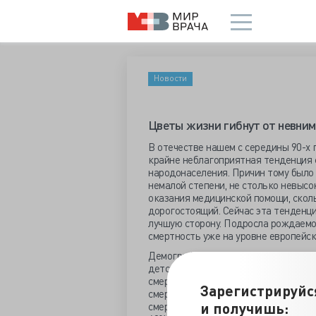
Новости
Цветы жизни гибнут от невним
В отечестве нашем с середины 90-х
крайне неблагоприятная тенденция
народонаселения. Причин тому было 
немалой степени, не столько невысо
оказания медицинской помощи, скол
дорогостоящий. Сейчас эта тенденци
лучшую сторону. Подросла рождаемо
смертность уже на уровне европейск
Демографический выигрыш, получен
детской смертности, нивелируется 
смертностью других групп молодежи
Зарегистрируйс
смертность коррелирует с возрастом
и получишь:
смертность снизилась на 86%, от год