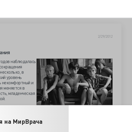
2/29/2012
ания
 годов наблюдалась
 сокращения
несколько, в
кий уровень
ь некомфортный и
я меняется в
сть, младенческая
ой.
ный от сокращения
высокой
. Причем высокая
я на МирВрача
 ребенка, чем старше - тем больше. На первом году
а до 14 лет включительно – на 59 %, с 15 до 19 лет –на