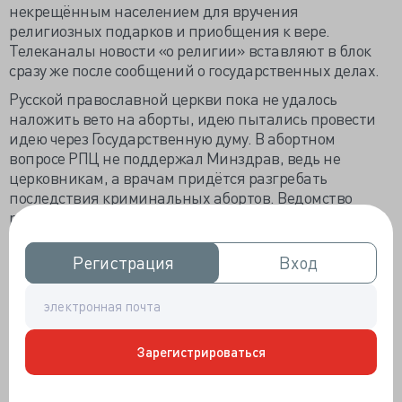
некрещённым населением для вручения
религиозных подарков и приобщения к вере.
Телеканалы новости «о религии» вставляют в блок
сразу же после сообщений о государственных делах.
Русской православной церкви пока не удалось
наложить вето на аборты, идею пытались провести
идею через Государственную думу. В абортном
вопросе РПЦ не поддержал Минздрав, ведь не
церковникам, а врачам придётся разгребать
последствия криминальных абортов. Ведомство
разумное внедрило – предабортное
консультирование даёт позитивный результат без
отказа от вмешательства по медицинским
Регистрация
Регистрация
Вход
Вход
показаниям. Настоятель одного калужского храма
смог склонить региональные власти к наложению
моратория на аборты в День защиты детей, и
действительно, 1 июня не проводят вмешательства
Зарегистрироваться
«по желанию женщины», оставив медицинские
показания без православной коррекции.