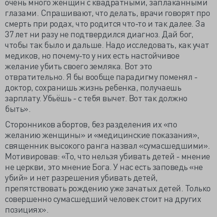
очень много женщин с квадратными, заплаканными
глазами. Спрашивают, что делать, врачи говорят про
смерть при родах, что родится что-то и так далее. За
37 лет ни разу не подтвердился диагноз. Дай бог,
чтобы так было и дальше. Надо исследовать, как учат
медиков, но почему-то у них есть настойчивое
желание убить своего земляка. Вот это
отвратительно. Я бы вообще парадигму поменял -
доктор, сохранишь жизнь ребенка, получаешь
зарплату. Убьёшь - с тебя вычет. Вот так должно
быть».
Сторонников абортов, без разделения их «по
желанию женщины» и «медицинские показания»,
священник высокого ранга назвал «сумасшедшими».
Мотивировав: «То, что нельзя убивать детей - мнение
не церкви, это мнение Бога. У нас есть заповедь «не
убий» и нет разрешения убивать детей,
препятствовать рождению уже зачатых детей. Только
совершенно сумасшедший человек стоит на других
позициях».