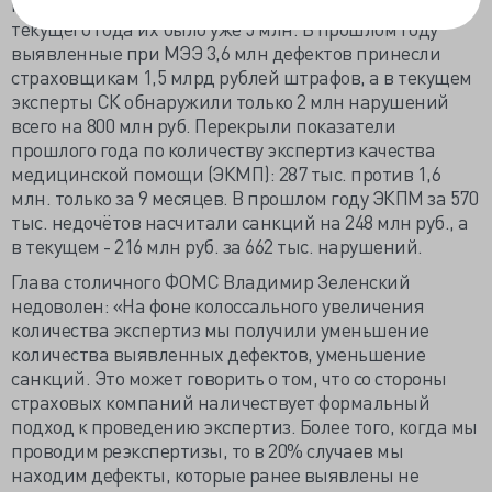
медико-экономических экспертиз (МЭЭ), до октября
текущего года их было уже 5 млн. В прошлом году
выявленные при МЭЭ 3,6 млн дефектов принесли
страховщикам 1,5 млрд рублей штрафов, а в текущем
эксперты СК обнаружили только 2 млн нарушений
всего на 800 млн руб. Перекрыли показатели
прошлого года по количеству экспертиз качества
медицинской помощи (ЭКМП): 287 тыс. против 1,6
млн. только за 9 месяцев. В прошлом году ЭКПМ за 570
тыс. недочётов насчитали санкций на 248 млн руб., а
в текущем - 216 млн руб. за 662 тыс. нарушений.
Глава столичного ФОМС Владимир Зеленский
недоволен: «На фоне колоссального увеличения
количества экспертиз мы получили уменьшение
количества выявленных дефектов, уменьшение
санкций. Это может говорить о том, что со стороны
страховых компаний наличествует формальный
подход к проведению экспертиз. Более того, когда мы
проводим реэкспертизы, то в 20% случаев мы
находим дефекты, которые ранее выявлены не