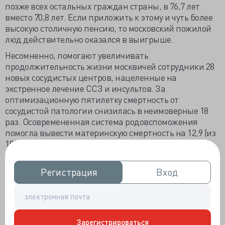
позже всех остальных граждан страны, в 76,7 лет
вместо 70,8 лет. Если приложить к этому и чуть более
высокую столичную пенсию, то московский пожилой
люд действительно оказался в выигрыше.
Несомненно, помогают увеличивать
продолжительность жизни москвичей сотрудники 28
новых сосудистых центров, нацеленные на
экстренное лечение ССЗ и инсультов. За
оптимизационную пятилетку смертность от
сосудистой патологии снизилась в неимоверные 18
раз. Осовремененная система родовспоможения
помогла вывести материнскую смертность на 12,9 (из
100 тысяч рожениц), а младенческую - на 5,9 на
тысячу живорождённых. Увеличение бригад
неотложки с 6 до 102, а станций и постов СМП с 53 до
Регистрация
Регистрация
Вход
Вход
70 откликнулось моментальным дозвоном до
диспетчера и скорым приездом «скорой» - 12,7 минут.
А ещё к медицинским услугам горожан 35
многопрофильных больничных комплексов,
оснащённых по последнему слову техники.
Зарегистрироваться