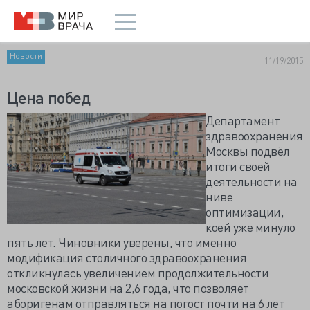
Новости
11/19/2015
Цена побед
Департамент
здравоохранения
Москвы подвёл
итоги своей
деятельности на
ниве
оптимизации,
коей уже минуло
пять лет. Чиновники уверены, что именно
модификация столичного здравоохранения
откликнулась увеличением продолжительности
московской жизни на 2,6 года, что позволяет
аборигенам отправляться на погост почти на 6 лет