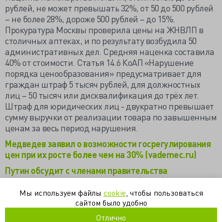
рублей, не может превышать 32%, от 50 до 500 рублей
– не более 28%, дороже 500 рублей – до 15%.
Прокуратура Москвы проверила цены на ЖНВЛП в
столичных аптеках, и по результату возбудила 50
административных дел. Средняя наценка составила
40% от стоимости. Статья 14.6 КоАП «Нарушение
порядка ценообразования» предусматривает для
граждан штраф 5 тысяч рублей, для должностных
лиц – 50 тысяч или дисквалификация до трёх лет.
Штраф для юридических лиц - двукратно превышает
сумму выручки от реализации товара по завышенным
ценам за весь период нарушения.
Медведев заявил о возможности госрегулирования
цен при их росте более чем на 30% (vademec.ru)
Путин обсудит с членами правительства
госполитику в социальной сфере (ria.ru)
Мы используем файлы
cookie
, чтобы пользоваться
Столичные власти получат право штрафовать
сайтом было удобно
аптеки за превышение цен на лекарства
Отлично
(www.m24.ru)