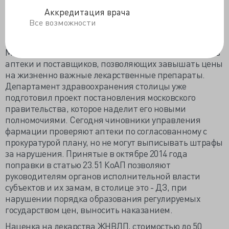
и муниципальных нужд. Премьер заверил, что
Аккредитация врача
ограничивать импорт лекарств, не имеющих
Все возможности
аналогов в России, не будут, при этом необходимо
«делать ставку на отечественных производителей».
Московские власти объявили, что станут штрафовать
аптеки и поставщиков, позволяющих завышать цены
на жизненно важные лекарственные препараты.
Департамент здравоохранения столицы уже
подготовил проект постановления московского
правительства, которое наделит его новыми
полномочиями. Сегодня чиновники управления
фармации проверяют аптеки по согласованному с
прокуратурой плану, но не могут выписывать штрафы
за нарушения. Принятые в октябре 2014 года
поправки в статью 23.51 КоАП позволяют
руководителям органов исполнительной власти
субъектов и их замам, в столице это - ДЗ, при
нарушении порядка образования регулируемых
государством цен, выносить наказанием.
Наценка на лекарства ЖНВЛП, стоимостью до 50