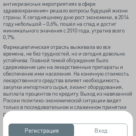
антикризисных мероприятиях в сфере
здравоохранения» решало вопросы будущей жизни
страны. К сегодняшнему дню рост экономики, в 2014
году небольшой – 0,6%, пошёл на спад и достиг
минимального значения с 2010 года, утратив всего
0,7%.
Фармацевтическая отрасль выживала во все
времена, не без трудностей, но и сегодня довольно
устойчива. Главной темой обсуждения было
сдерживание цен на лекарственные препараты и
обеспечение ими населения. На конечную стоимость
лекарственного средства влияет необходимость
закупки импортного сырья, лизинг оборудования,
выплата процентов по кредиту. Выход из навязанной
России политико-экономической ситуации видят
только в последовательном и слаженном принятии
решений, поддерживающих развитие
отечественного производителя.
Премьер-министр предполагает 20% рост стоимости
Регистрация
Регистрация
Вход
Вход