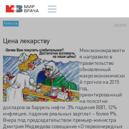
Новости
2/4/2015
Цена лекарству
Минэкономразвити
я направило в
правительство
обновленный
макроэкономически
й прогноз на 2015
год,
ориентированный
на полсотни
долларов за баррель нефти: 3% падения ВВП, 12%
инфляция, падение реальных зарплат – более 9%.
Вчера под председательством премьер-министра
Дмитрия Медведева совещание «О первоочередных