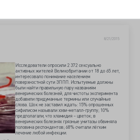
8/21/2015
Исследователи опросили 2 372 сексуально
активных жителей Великобритании от 18 до 65 лет,
интересовало понимание населением
поверхностной сути ЗППП. Испытуемые должны
были найти правильную пару названиям
венерических болезней, для чистоты эксперимента
добавили придуманные термины или случайные
слова. Шок не заставил ждать: 15% опрошенных
сифилисом называли хэви-металл-группу; 10%
предполагали, что хламидия – цветок; в
венерических болезнях грязные унитазы обвиняла
половина респондентов; 68% считали лёгким
лечение любой инфекции.