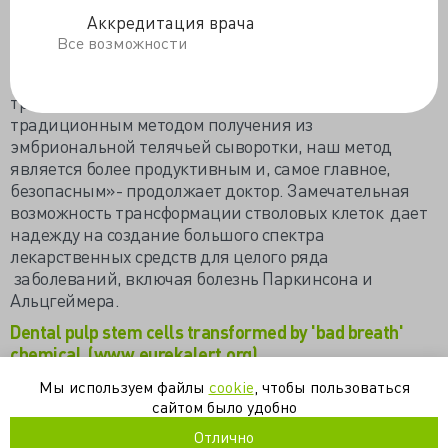
производили замеры уровня клеточной мочевины и
Аккредитация врача
способность запасать гликоген.
Все возможности
«До сих пор никто не получал такого большого
количества гепатоцитов, способных к
трансплантации человеку. По сравнению с
традиционным методом получения из
эмбриональной телячьей сыворотки, наш метод
является более продуктивным и, самое главное,
безопасным»- продолжает доктор. Замечательная
возможность трансформации стволовых клеток дает
надежду на создание большого спектра
лекарственных средств для целого ряда
заболеваний, включая болезнь Паркинсона и
Альцгеймера.
Dental pulp stem cells transformed by 'bad breath'
chemical (www.eurekalert.org)
Клетки печени вырастили из зуба (www.infox.ru)
Мы используем файлы
cookie
, чтобы пользоваться
сайтом было удобно
H2S transforms dental pulp stem cells into liver cells
Отлично
(www.news-medical.net)