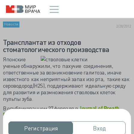
Новости
2/28/2012
Трансплантат из отходов
стоматологического производства
Японские
ученые обнаружили, что пахучие соединения,
ответственные за возникновение галитоза, иначе
известного как неприятный запах изо рта, такие как
сероводород(H2S), поддерживают идеальную среду
для развития и размножения стволовых клеток
пульпы зуба.
В опубликованном 27 февраля в
Journal of Breath
Research
исследовании сказано, что сероводород
увеличивает способность стволовых клеток взрослого
организма трансформироваться в гепатоциты. Это
Регистрация
Регистрация
Вход
Вход