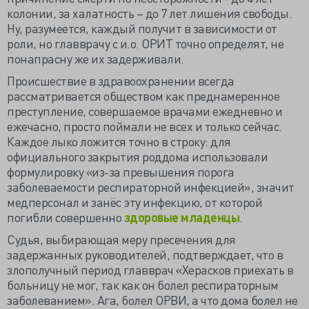
колонии, за халатность – до 7 лет лишения свободы.
Ну, разумеется, каждый получит в зависимости от
роли, но главврачу с и.о. ОРИТ точно определят, не
понапрасну же их задерживали.
Происшествие в здравоохранении всегда
рассматривается обществом как преднамеренное
преступление, совершаемое врачами ежедневно и
ежечасно, просто поймали не всех и только сейчас.
Каждое лыко ложится точно в строку: для
официального закрытия роддома использовали
формулировку «из-за превышения порога
заболеваемости респираторной инфекцией», значит
медперсонал и занёс эту инфекцию, от которой
погибли совершенно
здоровые младенцы
.
Судья, выбирающая меру пресечения для
задержанных руководителей, подтверждает, что в
злополучный период главврач «Херасков приехать в
больницу не мог, так как он болел респираторным
заболеванием». Ага, болел ОРВИ, а что дома болел не