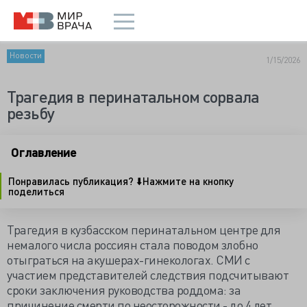
Новости
1/15/2026
Трагедия в перинатальном сорвала
резьбу
Оглавление
Понравилась публикация? ⬇️Нажмите на кнопку
поделиться
Трагедия в кузбасском перинатальном центре для
немалого числа россиян стала поводом злобно
отыграться на акушерах-гинекологах. СМИ с
участием представителей следствия подсчитывают
сроки заключения руководства роддома: за
причинение смерти по неосторожности - до 4 лет