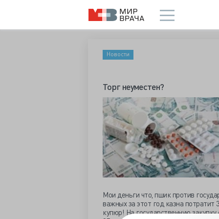
Новости
Торг неуместен?
Мои деньги что, пшик против госуда
важных за этот год казна потратит 
купюр! На государственную закупку 