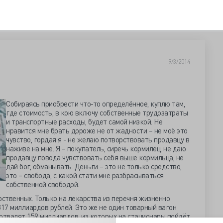
9/3/2014
Собираясь приобрести что-то определённое, куплю там,
где стоимость, в кою включу собственные трудозатраты
и транспортные расходы, будет самой низкой. Не
нравится мне брать дороже не от жадности – не моё это
чувство, гордая я - не желаю потворствовать продавцу в
наживе на мне. Я – покупатель, сиречь кормилец, не даю
продавцу повода чувствовать себя выше кормильца, не
дай бог, обманывать. Деньги – это не только средство,
это – свобода, с какой стати мне разбрасываться
собственной свободой.
рственных. Только на лекарства из перечня жизненно
317 миллиардов рублей. Это же не один товарный вагон
отвалят 159 миллиардов, из которых на стационары пойдёт