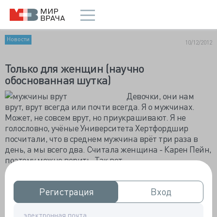
Новости
10/12/2012
Только для женщин (научно
обоснованная шутка)
Девочки, они нам
врут, врут всегда или почти всегда. Я о мужчинах.
Может, не совсем врут, но приукрашивают. Я не
голословно, учёные Университета Хертфордшир
посчитали, что в среднем мужчина врёт три раза в
день, а мы всего два. Считала женщина - Карен Пейн,
поэтому можно верить. Так вот,
среднестатистический мужчина врёт 1092 раза в год,
а мы только 728.
Регистрация
Регистрация
Вход
Вход
Наша ложь безобидна, даже нельзя назвать
«враньём», так слегка приукрашиваем, но