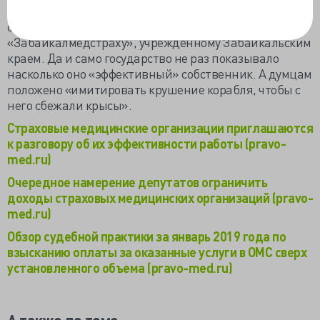
давление и глумление 100% государственных
страховых компаний, подобных
«Забайкалмедстраху», учреждённому Забайкальским
краем. Да и само государство не раз показывало
насколько оно «эффективный» собственник. А думцам
положено «имитировать крушение корабля, чтобы с
него сбежали крысы».
Страховые медицинские организации приглашаются
к разговору об их эффективности работы (pravo-
med.ru)
Очередное намерение депутатов ограничить
доходы страховых медицинских организаций (pravo-
med.ru)
Обзор судебной практики за январь 2019 года по
взысканию оплаты за оказанные услуги в ОМС сверх
установленного объема (pravo-med.ru)