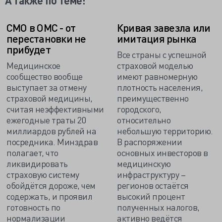
А также по теме:
СМО в ОМС - от
Кривая завезла или
перестановки не
имитация рынка
прибудет
Все страны с успешной
Медицинское
страховой моделью
сообщество вообще
имеют равномерную
выступает за отмену
плотность населения,
страховой медицины,
преимущественно
считая неэффективными
городского,
ежегодные траты 20
относительно
миллиардов рублей на
небольшую территорию.
посредника. Минздрав
В распоряжении
полагает, что
основных инвесторов в
ликвидировать
медицинскую
страховую систему
инфраструктуру –
обойдётся дороже, чем
регионов остаётся
содержать, и проявил
высокий процент
готовность по
полученных налогов,
нормализации
активно ведётся