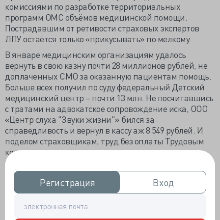
комиссиями по разработке территориальных
программ ОМС объёмов медицинской помощи.
Пострадавшим от ретивости страховых экспертов
ЛПУ остаётся только «прикусывать» по мелкому.
В январе медицинским организациям удалось
вернуть в свою казну почти 28 миллионов рублей, не
доплаченных СМО за оказанную пациентам помощь.
Больше всех получил по суду федеральный Детский
медицинский центр – почти 13 млн. Не посчитавшись
с тратами на адвокатское сопровождение иска, ООО
«Центр слуха "Звуки жизни"» бился за
справедливость и вернул в кассу аж 8 549 рублей. И
поделом страховщикам, труд без оплаты Трудовым
кодексом признаётся принудительным, то есть
уголовно наказуемым.
Достали страховщики и думцев, что ни месяц
Регистрация
Регистрация
Вход
Вход
депутаты приносят на рассмотрение новые
законопроекты по ущемлению СМО. Неделю назад
представители нескольких фракций предложили