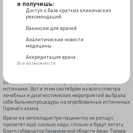
женихов в непролазной саянской тайге. Попытка
и получишь:
уйти в монахини натолкнулась на нежелание
Доступ к базе кратких клинических
компромисса в вопросах веры с местными
рекомендаций
инокинями. Дважды проехала по железной дороге,
вызвав восторг СМИ, раз полежала в городской
Вакансии для врачей
больнице.
Аналитические новости
Сейчас Агафье Карповне 67 лет, к ней регулярно
медицины
прилетает бригада врачей, обследуют, уговаривают
госпитализироваться, но удаётся «сломать» только на
Аккредитация врача
таблетки, хотя уверенности в их приёме тоже нет. Все
Все возможности
мотивировки и обоснования необходимости лечения
Лыкова гордо отвергает, но однажды всё-таки
согласилась слетать на вертолёте на горячие
источники. Вот и этим сентябрём из всего спектра
лечебных и диагностических мероприятий выбрала
себе бальнеопроцедуры на опробованных источниках
Горячего ключа.
Врачи на непокладистую пациентку не ропщут,
прилетят ещё, сколько надо, столько и будут летать.
Благо губернатор Кемеровской области Аман Тулеев