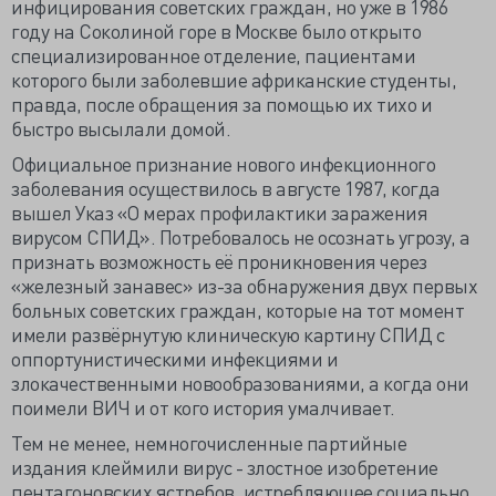
инфицирования советских граждан, но уже в 1986
году на Соколиной горе в Москве было открыто
специализированное отделение, пациентами
которого были заболевшие африканские студенты,
правда, после обращения за помощью их тихо и
быстро высылали домой.
Официальное признание нового инфекционного
заболевания осуществилось в августе 1987, когда
вышел Указ «О мерах профилактики заражения
вирусом СПИД». Потребовалось не осознать угрозу, а
признать возможность её проникновения через
«железный занавес» из-за обнаружения двух первых
больных советских граждан, которые на тот момент
имели развёрнутую клиническую картину СПИД с
оппортунистическими инфекциями и
злокачественными новообразованиями, а когда они
поимели ВИЧ и от кого история умалчивает.
Тем не менее, немногочисленные партийные
издания клеймили вирус - злостное изобретение
пентагоновских ястребов, истребляющее социально