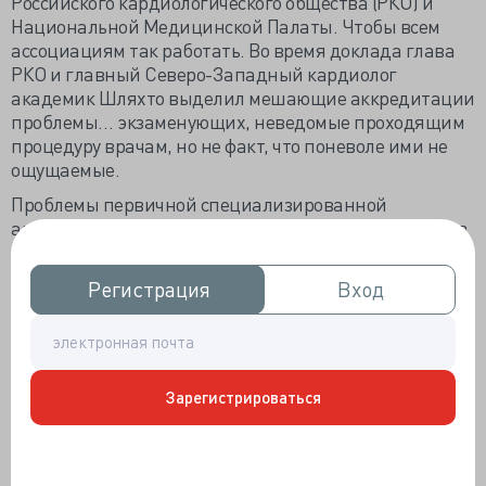
Российского кардиологического общества (РКО) и
Национальной Медицинской Палаты. Чтобы всем
ассоциациям так работать. Во время доклада глава
РКО и главный Северо-Западный кардиолог
академик Шляхто выделил мешающие аккредитации
проблемы… экзаменующих, неведомые проходящим
процедуру врачам, но не факт, что поневоле ими не
ощущаемые.
Проблемы первичной специализированной
аккредитации зиждутся на бесплатном труде членов
комиссий. Минздрав изначально не планировал
платить экзаменаторам, попытался урегулировать
Регистрация
Регистрация
Вход
Вход
вопрос – перевёл оплату на бюджеты ЛПУ. Членам
сохраняют зарплату на время экзаменов и даже
премируют баллами НМО, но отсутствие на рабочем
месте не проходит бесследно, из-за чего крайне
сложно собрать полноценную по составу комиссию, а
Зарегистрироваться
это минимум семеро высококвалифицированных
специалистов. Можете представить, кто ревизует
портфолио врача.