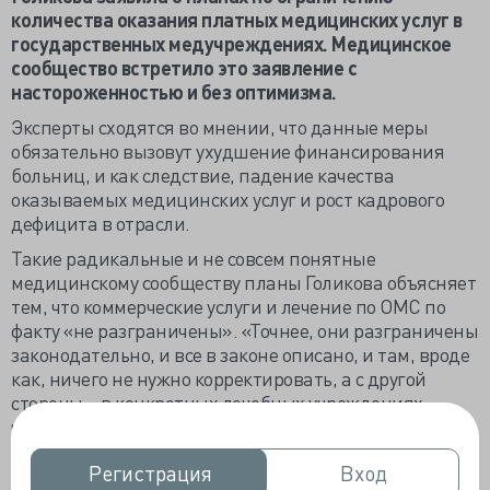
количества оказания платных медицинских услуг в
государственных медучреждениях. Медицинское
сообщество встретило это заявление с
настороженностью и без оптимизма.
Эксперты сходятся во мнении, что данные меры
обязательно вызовут ухудшение финансирования
больниц, и как следствие, падение качества
оказываемых медицинских услуг и рост кадрового
дефицита в отрасли.
Такие радикальные и не совсем понятные
медицинскому сообществу планы Голикова объясняет
тем, что коммерческие услуги и лечение по ОМС по
факту «не разграничены». «Точнее, они разграничены
законодательно, и все в законе описано, и там, вроде
как, ничего не нужно корректировать, а с другой
стороны – в конкретных лечебных учреждениях
четкого разграничения не происходит. И отсюда,
может быть, в том числе возникает недовольство:
Регистрация
Регистрация
Вход
Вход
граждане не понимают, что сегодня платно, а что