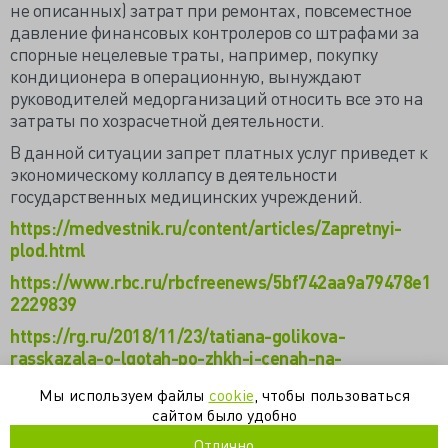
не описанных) затрат при ремонтах, повсеместное
давление финансовых контролеров со штрафами за
спорные нецелевые траты, например, покупку
кондиционера в операционную, вынуждают
руководителей медорганизаций относить все это на
затраты по хозрасчетной деятельности.
В данной ситуации запрет платных услуг приведет к
экономическому коллапсу в деятельности
государственных медицинских учреждений.
https://medvestnik.ru/content/articles/Zapretnyi-
plod.html
https://www.rbc.ru/rbcfreenews/5bf742aa9a79478e1
2229839
https://rg.ru/2018/11/23/tatiana-golikova-
rasskazala-o-lgotah-po-zhkh-i-cenah-na-
lekarstvo.html
Мы используем файлы
cookie
, чтобы пользоваться
сайтом было удобно
голикова
законодательство
минздрав
Отлично