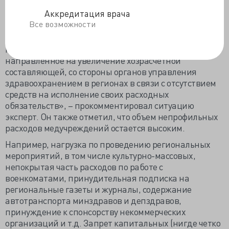
средств используется для выполнения нормативов по
Аккредитация врача
зарплатам медработников, а доля медикаментов и
Все возможности
расходных материалов в структуре многопрофильных
больниц сократилась до 7-10%. Существует и
негласное давление на медицинские организации,
направленное на увеличение хозрасчетной
составляющей, со стороны органов управления
здравоохранением в регионах в связи с отсутствием
средств на исполнение своих расходных
обязательств», – прокомментировал ситуацию
эксперт. Он также отметил, что объем непрофильных
расходов медучреждений остается высоким.
Например, нагрузка по проведению региональных
мероприятий, в том числе культурно-массовых,
непокрытая часть расходов по работе с
военкоматами, принудительная подписка на
региональные газеты и журналы, содержание
автотранспорта минздравов и депздравов,
принуждение к спонсорству некоммерческих
организаций и т.д. Запрет капитальных (нигде четко