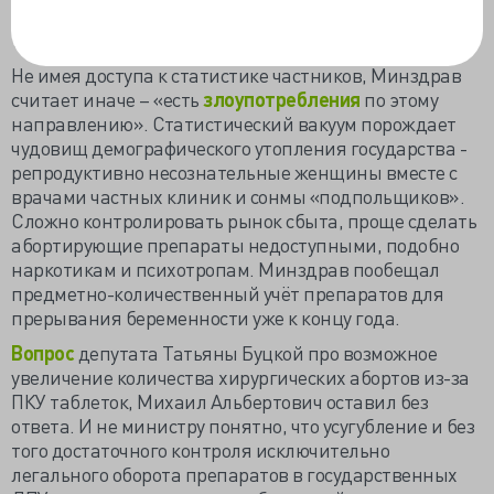
которые предоставляют такую услугу, поэтому у них
там комар носа не подточит».
Не имея доступа к статистике частников, Минздрав
считает иначе – «есть
злоупотребления
по этому
направлению». Статистический вакуум порождает
чудовищ демографического утопления государства -
репродуктивно несознательные женщины вместе с
врачами частных клиник и сонмы «подпольщиков».
Сложно контролировать рынок сбыта, проще сделать
абортирующие препараты недоступными, подобно
наркотикам и психотропам. Минздрав пообещал
предметно-количественный учёт препаратов для
прерывания беременности уже к концу года.
Вопрос
депутата Татьяны Буцкой про возможное
увеличение количества хирургических абортов из-за
ПКУ таблеток, Михаил Альбертович оставил без
ответа. И не министру понятно, что усугубление и без
того достаточного контроля исключительно
легального оборота препаратов в государственных