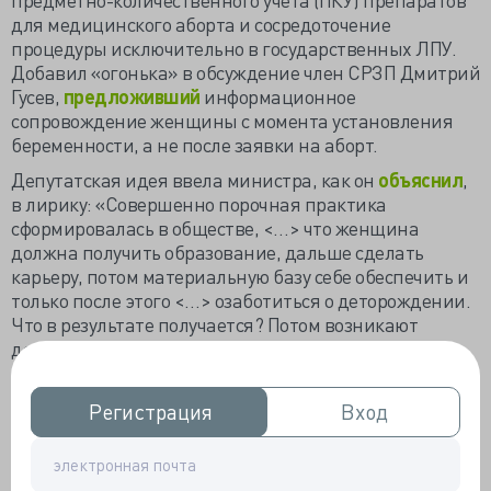
для медицинского аборта и сосредоточение
процедуры исключительно в государственных ЛПУ.
Добавил «огонька» в обсуждение член СРЗП Дмитрий
Гусев,
предложивший
информационное
сопровождение женщины с момента установления
беременности, а не после заявки на аборт.
Депутатская идея ввела министра, как он
объяснил
,
в лирику: «Совершенно порочная практика
сформировалась в обществе, <…> что женщина
должна получить образование, дальше сделать
карьеру, потом материальную базу себе обеспечить и
только после этого <…> озаботиться о деторождении.
Что в результате получается? Потом возникают
дополнительные проблемы в виде бесплодия,
невынашивания и многих других проблем: ЭКО,
потом перинатальная диагностика для выявления
Регистрация
Регистрация
Вход
Вход
врождённых пороков развития, сокращается время
до рождения третьего и четвёртого ребёнка».
За прошлый год в стране провели 395 201 аборт, что