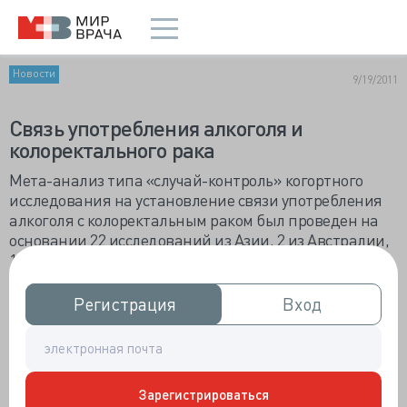
Новости
9/19/2011
Связь употребления алкоголя и
колоректального рака
Мета-анализ типа «случай-контроль» когортного
исследования на установление связи употребления
алкоголя с колоректальным раком был проведен на
основании 22 исследований из Азии, 2 из Австралии,
13 из Восточной Европы и 24 из Южной Америки.
Показано, что алкоголь, по крайней мере, в больших
Регистрация
Регистрация
Вход
Вход
дозах, связан с повышением риска развития
колоректального рака. В целом, не наблюдалось
увеличения риска при употреблении умеренного
количества - до 1 напитка в день. Но наблюдалось
увеличение на 21% при приеме дозы, которую авторы
Зарегистрироваться