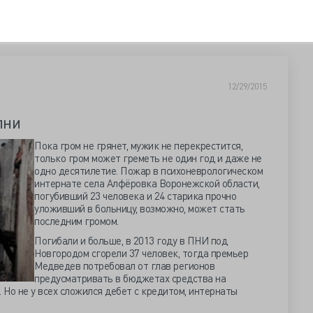
12/29/2015
 ПНИ
Пока гром не грянет, мужик не перекрестится,
только гром может греметь не один год и даже не
одно десятилетие. Пожар в психоневрологическом
интернате села Алфёровка Воронежской области,
погубивший 23 человека и 24 старика прочно
уложивший в больницу, возможно, может стать
последним громом.
Погибали и больше, в 2013 году в ПНИ под
Новгородом сгорели 37 человек, тогда премьер
Медведев потребовал от глав регионов
предусматривать в бюджетах средства на
Но не у всех сложился дебет с кредитом, интернаты