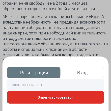
ограничения свободы и на 2 года 6 месяцев
обременена запретом врачебной деятельности.
Мягко говоря, формулировка вины безумна: «Врач А.
вследствие небрежности, не предвидя возможности
наступления общественно опасных последствий в
виде смерти, хотя при необходимой внимательности
и предусмотрительности в силу своих
профессиональных обязанностей, длительного опыта
работы и специальных познаний в области
медицины должна была и могла предвидеть эти
последствия, не поставила роженицу на мониторинг
и не перевела в ЛПУ III уровня (Республиканский
перинатальный центр), надлежащим образом не
Регистрация
Регистрация
Вход
Вход
провела лечебно-диагностические мероприятия в
отношении роженицы».
Доктор не предвидела последствий? Разве? Мать
покойной рассказала: «Олесе врачи поставили
Зарегистрироваться
диагноз «гипотериоз», поэтому изначально было
принято решение направить её в перинатальный