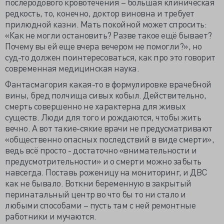
послеродового кровотечения – большая клиническая
редкость, то, конечно, доктор виновна и требует
прилюдной казни. Мать покойной может спросить:
«Как не могли остановить? Разве такое ещё бывает?
Почему вы ей еще вчера вечером не помогли?», но
суд-то должен поинтересоваться, как про это говорит
современная медицинская наука.
Фантасмагория какая-то в формулировке врачебной
вины, бред полчища сивых кобыл. Действительно,
смерть совершенно не характерна для живых
существ. Люди для того и рождаются, чтобы жить
вечно. А вот такие-сякие врачи не предусматривают
«общественно опасных последствий в виде смерти»,
ведь всё просто - достаточно «внимательности и
предусмотрительности» и о смерти можно забыть
навсегда. Поставь роженицу на мониторинг, и ДВС
как не бывало. Воткни беременную в закрытый
перинатальный центр во что бы то ни стало и
любыми способами – пусть там с ней ремонтные
работники и мучаются.