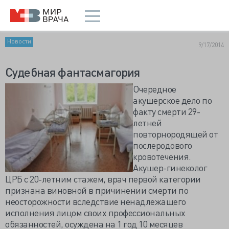
Новости
9/17/2014
Судебная фантасмагория
Очередное
акушерское дело по
факту смерти 29-
летней
повторнородящей от
послеродового
кровотечения.
Акушер-гинеколог
ЦРБ с 20-летним стажем, врач первой категории
признана виновной в причинении смерти по
неосторожности вследствие ненадлежащего
исполнения лицом своих профессиональных
обязанностей, осуждена на 1 год 10 месяцев