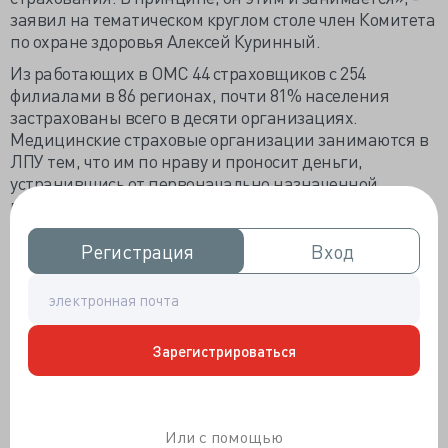
заявил на тематическом круглом столе член Комитета
по охране здоровья Алексей Куринный.
Из работающих в ОМС 44 страховщиков с 254
филиалами в 86 регионах, почти 81% населения
застрахованы всего в десяти организациях.
Медицинские страховые организации занимаются в
ЛПУ тем, что им по нраву и проносит деньги,
устранившись от первоначально назначенной
помощи пациенту в защите интересов в сторону
постфактум-ревизии медицинских услуг с целью
максимального возврата выплаченного за работу в
Регистрация
Регистрация
Вход
Вход
виде штрафов.
Директор Института экономики здравоохранения
ВШЭ Лариса Попович предложила забрать от
страховщиков экспертизу качества медпомощи,
Зарегистрироваться
передав её Росздравнадзору: «Мы очень активно
работаем с Росздравнадзором и прекрасно понимаем,
что это единственный институт, который реально
может способствовать качеству. И если передать всех
Или с помощью