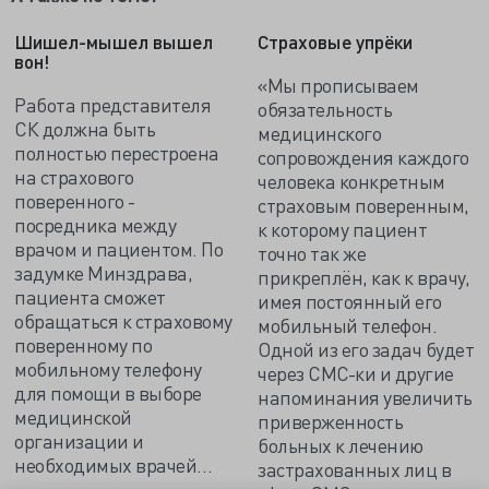
Шишел-мышел вышел
Страховые упрёки
вон!
«Мы прописываем
Работа представителя
обязательность
СК должна быть
медицинского
полностью перестроена
сопровождения каждого
на страхового
человека конкретным
поверенного -
страховым поверенным,
посредника между
к которому пациент
врачом и пациентом. По
точно так же
задумке Минздрава,
прикреплён, как к врачу,
пациента сможет
имея постоянный его
обращаться к страховому
мобильный телефон.
поверенному по
Одной из его задач будет
мобильному телефону
через СМС-ки и другие
для помощи в выборе
напоминания увеличить
медицинской
приверженность
организации и
больных к лечению
необходимых врачей…
застрахованных лиц в