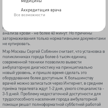
медицины
ожидание «планового» МРТ будет длительнее, чем
УЗИ. Уже установлены жёсткие требования по
Аккредитация врача
маршрутизации пациентов с острым нарушением
Все возможности
мозгового кровообращения, от момента поступления
больного в профильное отделение больницы до
получения заключения КТ или МРТ головного мозга и
анализа крови - не более 40 минут. Но причины
затормаживания только нормативными документами
не купировать.
Мэр Москвы Сергей Собянин считает, что установка в
поликлиниках города более 6 тысяч единиц
современной техники позволило вывести
амбулаторную диагностику на принципиально
новый уровень, и пришло время сделать это
оборудование более доступным. К большинству
врачей можно записаться через Интернет, в среднем
приёма терапевта ждут 1-2 дня, узкого специалиста -
3-5 дней. Проблему недостаточной доступности для
трудоспособного населения города амбулаторной
помощи решат полноформатной субботней работой