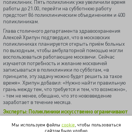
поликлиник. Пять поликлиник уже увеличили время
работы до 21.00, перейти на субботнюю работу
предстоит 86 поликлиническим объединениям и 400
поликлиникам.
Глава столичного департамента здравоохранения
Алексей Хрипун подтвердил, что в московских
поликлиниках планируется открыть приём больных
по выходным, чтобы амбулаторной помощью могли
воспользоваться работающие москвичи. Сейчас
изучается потребность и желание москвичей
записываться в поликлиники по субботам, «в
принципе, эту задачу можно будет решить за такое
время». Хрипун добавил: «Нужно найти правильную
грань между тем, что требуется и тем, что возможно»,
- тем не менее, обещано, что это нововведение
заработает в течение месяца.
Эксперты: Поликлиники искусственно ограничивают
поток пациентов (www.rg.ru)
Мы используем файлы
cookie
, чтобы пользоваться
Собянин: Столичные поликлиники имеют
сайтом было удобно