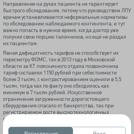
Направление на руках пациента не гарантирует
быстрого обследования, потому что руководством ЛПУ
врачам устанавливаются неформальные нормативы
по обследованию наблюдаемого контингента, и тут
важно попасть в нужное время, когда доктор уже
получил свою порцию талончиков, но ещё не раздал
их пациентам.
Явная дефицитность тарифов не способствует их
пересмотру ФОМС, так в 2013 году в Московской
области за КТ поясничного отдела позвоночника
тариф составлял 1150 рублей при себестоимости
более 3 тысяч, с контрастированием оценили в 5,5
тысяч, тогда как по факту оно обходилось как
минимум в 7 тысяч рублей. Искусственное
ограничение загруженности дорогостоящего
оборудования спасало от банкротства, так при
регистрируемом росте высокотехнологичных
обследований, «количество исследований в сутки на
один томограф приближается к 9, то есть менее
одного исследования в час, при том, что ресурсы
Регистрация
Регистрация
Вход
Вход