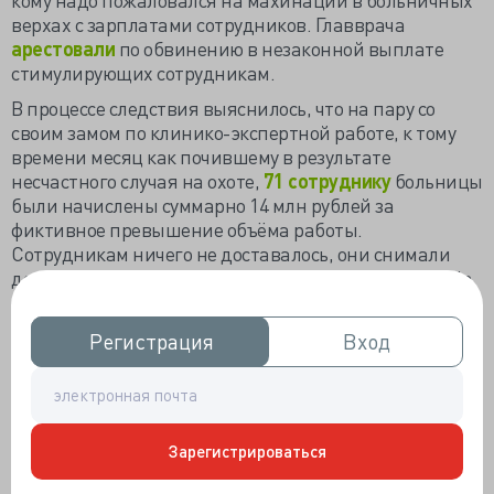
верхах с зарплатами сотрудников. Главврача
арестовали
по обвинению в незаконной выплате
стимулирующих сотрудникам.
В процессе следствия выяснилось, что на пару со
своим замом по клинико-экспертной работе, к тому
времени месяц как почившему в результате
несчастного случая на охоте,
71 сотруднику
больницы
были начислены суммарно 14 млн рублей за
фиктивное превышение объёма работы.
Сотрудникам ничего не доставалось, они снимали
деньги с личных счетов для передачи начальству. На
днях дело с доказательствами беспрецедентного
жульничества передали в суд.
Регистрация
Регистрация
Вход
Вход
Вслед за главврачом ГБ №1 в декабре 2022 года
арестовали
руководителя городской поликлиники
№2, который аналогичным способом уводил деньги из
кассы АПУ и карманов подчинённых. Небольшая
Зарегистрироваться
сумма сворованного - 1,6 млн рублей переводов на
карты 15 сотрудников позволила следователям