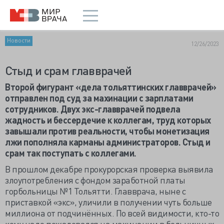
Новости
12/26/2023
Стыд и срам главврачей
Второй фигурант «дела тольяттинских главврачей»
отправлен под суд за махинации с зарплатами
сотрудников. Двух экс-главврачей подвела
жадность и бессердечие к коллегам, труд которых
завышали против реальности, чтобы монетизация
лжи пополняла карманы администраторов. Стыд и
срам так поступать с коллегами.
В прошлом декабре прокурорская проверка выявила
злоупотребления с фондом заработной платы
горбольницы №1 Тольятти. Главврача, ныне с
приставкой «экс», уличили в получении чуть больше
миллиона от подчинённых. По всей видимости, кто-то
кому надо пожаловался на махинации в больничных