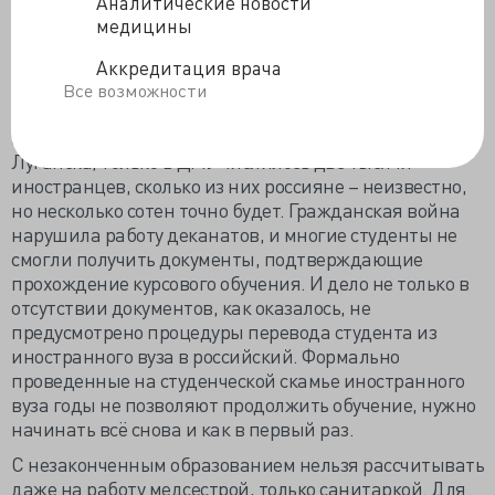
Аналитические новости
Как оказалось, министерства образования и
медицины
здравоохранения совсем опустили из вида студентов-
россиян, обучавшихся в медицинских вузах Украины,
Аккредитация врача
и вынужденных этим летом вернуться домой.
Все возможности
Немало жителей Ростовской области училось на
медицинских факультетах университетов Донецка и
Луганска, только в ДМУ числилось две тысячи
иностранцев, сколько из них россияне – неизвестно,
но несколько сотен точно будет. Гражданская война
нарушила работу деканатов, и многие студенты не
смогли получить документы, подтверждающие
прохождение курсового обучения. И дело не только в
отсутствии документов, как оказалось, не
предусмотрено процедуры перевода студента из
иностранного вуза в российский. Формально
проведенные на студенческой скамье иностранного
вуза годы не позволяют продолжить обучение, нужно
начинать всё снова и как в первый раз.
С незаконченным образованием нельзя рассчитывать
даже на работу медсестрой, только санитаркой. Для