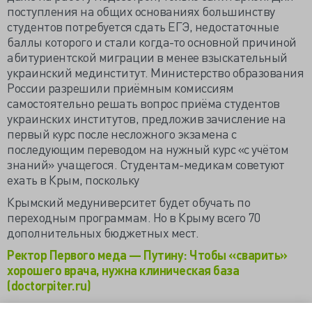
поступления на общих основаниях большинству
студентов потребуется сдать ЕГЭ, недостаточные
баллы которого и стали когда-то основной причиной
абитуриентской миграции в менее взыскательный
украинский мединститут. Министерство образования
России разрешили приёмным комиссиям
самостоятельно решать вопрос приёма студентов
украинских институтов, предложив зачисление на
первый курс после несложного экзамена с
последующим переводом на нужный курс «с учётом
знаний» учащегося. Студентам-медикам советуют
ехать в Крым, поскольку
Крымский медуниверситет будет обучать по
переходным программам. Но в Крыму всего 70
дополнительных бюджетных мест.
Ректор Первого меда — Путину: Чтобы «сварить»
хорошего врача, нужна клиническая база
(doctorpiter.ru)
Россияне оставили учебу в украинских вузах и