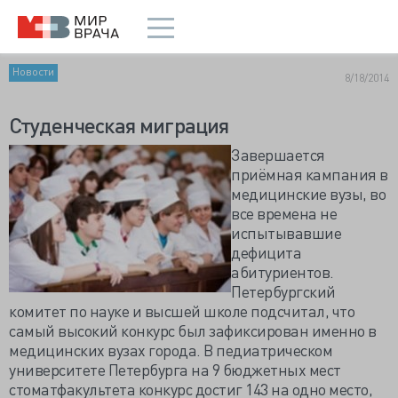
Новости
8/18/2014
Студенческая миграция
Завершается
приёмная кампания в
медицинские вузы, во
все времена не
испытывавшие
дефицита
абитуриентов.
Петербургский
комитет по науке и высшей школе подсчитал, что
самый высокий конкурс был зафиксирован именно в
медицинских вузах города. В педиатрическом
университете Петербурга на 9 бюджетных мест
стоматфакультета конкурс достиг 143 на одно место,