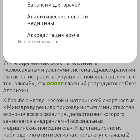
смертности от «возраст-ассоциированных
Вакансии для врачей
заболеваний» маловато будет, если не поддерживать
Аналитические новости
здоровье с младых ногтей.
медицины
Как
заметила
депутат Татьяна Буцкая,
«младенческая и детская смертность влияет на саму
Аккредитация врача
Все возможности
статистику — именно поэтому в начале прошлого
века средняя продолжительность жизни составляла
всего около 30 лет». Медицина не всесильна, если
77,4% беременных уже с патологией, а
«колоссальными усилиями система здравоохранения
пытается исправить ситуацию с помощью различных
технологий», как
сказал
главный репродуктолог Олег
Апалихин.
К борьбе с младенческой и материнской смертностью
к Минздраву решило присоединиться Министерство
экономического развития, департамент которого
занимается внедрением «Персональных
медицинских помощников». К дистанционному
наблюдению в пяти регионах привлекут сначала 2