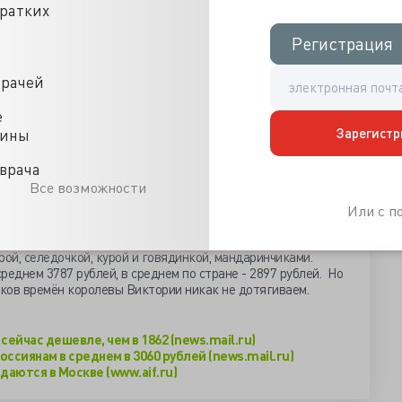
кратких
ят
ости
Регистрация
Регистрация
я
ец
врачей
% средств.
е
Зарегистр
цины
товой корзины в июле-2011 составляла почти 1400 рублей,
летенку не входят виноград, зубная щетка – минимум
ри не каждый понимает. Но мы можем себе позволить на
врача
(капуста-свекла?), замороженные бескостные свинину и
Все возможности
сливочное и подсолнечное, мороженый минтай без головы,
Или с 
 сыр 45%, десяток куриных яиц.
вный стол года – новогодний, и сервировали его
рой, селедочкой, курой и говядинкой, мандаринчиками.
реднем 3787 рублей, в среднем по стране - 2897 рублей. Но
сков времён королевы Виктории никак не дотягиваем.
ейчас дешевле, чем в 1862 (news.mail.ru)
ссиянам в среднем в 3060 рублей (news.mail.ru)
аются в Москве (www.aif.ru)