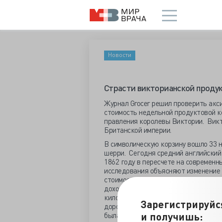
Новости
Страсти викторианской проду
Журнал Grocer решил проверить акси
стоимость недельной продуктовой к
правления королевы Виктории. Викт
Британской империи.
В символическую корзину вошло 33 на
шерри. Сегодня средний английский 
1862 году в пересчете на современн
исследования объясняют изменение
стоимости продуктов увеличением
доходов и ростом импорта. 150 лет 
килограмм винограда стоил на 7 41
Зарегистрируйс
дороже, чем сейчас, а стоимость дын
и получишь:
была примерно на 5 971% выше.