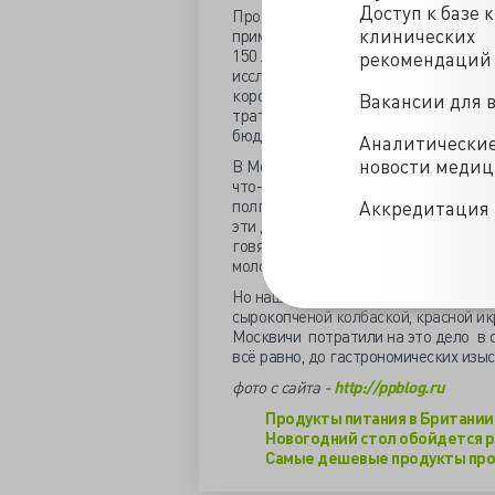
Доступ к базе 
Продукты питания в наше время сто
клинических
примерно 1/13 часть от своей стоим
150 лет назад – таков вывод
рекомендаций
исследования. Во времена правлени
королевы Виктории средний британ
Вакансии для 
тратил на продукты треть своего
бюджета, тогда как в наши дни - 10
Аналитически
новости меди
В Москве средняя стоимость продук
что-то около 45 долларов. В нашу п
полгода служит, да и что такое шер
Аккредитация 
эти деньги: батон, борщевой набор 
говядину, картофель, куриц, масло 
молоко жирностью, сахар, творог 5%,
Но наши люди не поскупились на гла
сырокопченой колбаской, красной ик
Москвичи потратили на это дело в с
всё равно, до гастрономических изы
фото с сайта -
http://ppblog.ru
Продукты питания в Британии с
Новогодний стол обойдется ро
Самые дешевые продукты прод