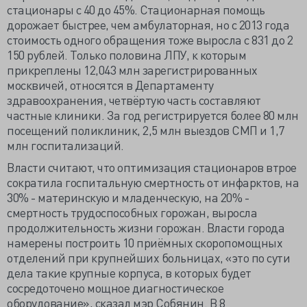
стационары с 40 до 45%. Стационарная помощь
дорожает быстрее, чем амбулаторная, но с 2013 года
стоимость одного обращения тоже выросла с 831 до 2
150 рублей. Только половина ЛПУ, к которым
прикреплены 12,043 млн зарегистрированных
москвичей, относятся в Департаменту
здравоохранения, четвёртую часть составляют
частные клиники. За год регистрируется более 80 млн
посещений поликлиник, 2,5 млн выездов СМП и 1,7
млн госпитализаций.
Власти считают, что оптимизация стационаров втрое
сократила госпитальную смертность от инфарктов, на
30% - материнскую и младенческую, на 20% -
смертность трудоспособных горожан, выросла
продолжительность жизни горожан. Власти города
намерены построить 10 приёмных скоропомощных
отделений при крупнейших больницах, «это по сути
дела такие крупные корпуса, в которых будет
сосредоточено мощное диагностическое
оборудование», сказал мэр Собянин. В 8