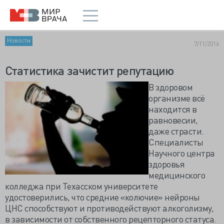
Новости
7/11/2016
Статистика зачистит репутацию
В здоровом
организме всё
находится в
равновесии,
даже страсти.
Специалисты
Научного центра
здоровья
медицинского
колледжа при Техасском университете
удостоверились, что средние «колючие» нейроны
ЦНС способствуют и противодействуют алкоголизму,
в зависимости от собственного рецепторного статуса.