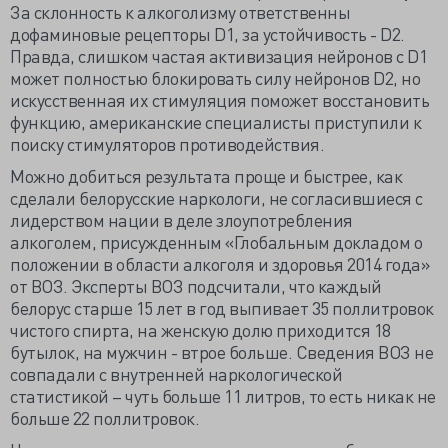
За склонность к алкоголизму ответственны
дофаминовые рецепторы D1, за устойчивость - D2.
Правда, слишком частая активизация нейронов с D1
может полностью блокировать силу нейронов D2, но
искусственная их стимуляция поможет восстановить
функцию, американские специалисты приступили к
поиску стимуляторов противодействия.
Можно добиться результата проще и быстрее, как
сделали белорусские наркологи, не согласившиеся с
лидерством нации в деле злоупотребления
алкоголем, присужденным «Глобальным докладом о
положении в области алкоголя и здоровья 2014 года»
от ВОЗ. Эксперты ВОЗ подсчитали, что каждый
белорус старше 15 лет в год выпивает 35 поллитровок
чистого спирта, на женскую долю приходится 18
бутылок, на мужчин - втрое больше. Сведения ВОЗ не
совпадали с внутренней наркологической
статистикой – чуть больше 11 литров, то есть никак не
больше 22 поллитровок.