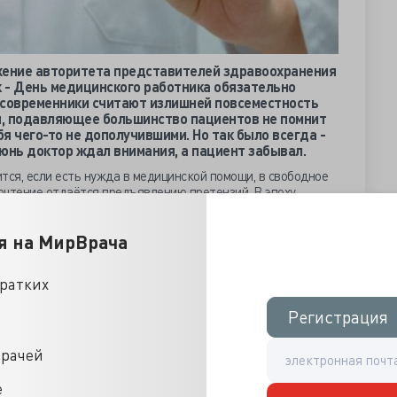
жение авторитета представителей здравоохранения
к - День медицинского работника обязательно
 современники считают излишней повсеместность
ря, подавляющее большинство пациентов не помнит
бя чего-то не дополучившими. Но так было всегда -
июнь доктор ждал внимания, а пациент забывал.
тся, если есть нужда в медицинской помощи, в свободное
очтение отдаётся предъявлению претензий. В эпоху
олная непредсказуемость лечебно-диагностического
ошего исхода. Обыватель устал надеяться на личностные
я на МирВрача
кого сообщества, ожидая наступления обезличенной
может всё» и даже остановит смерть.
данный и обученный людьми компьютер IBM Watson
кратких
чный выбор лечебной стратегии, делая ошибку только в
в половине случаев назначают оптимальную терапию. Комп
Регистрация
Регистрация
ацию с миллионами историй болезни, но у него нет и
 врач направит мозги компа в нужную сторону – даст
врачей
у, тому есть весомое доказательство от этиков
е