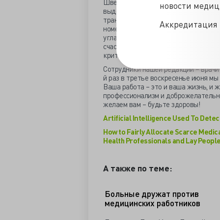
Швейцарской высшей технической ш
новости меди
выдобрать из 9 критериев тройку с
трансплантации почки. ТОП-3 справе
Аккредитация 
номеру в «листе ожидания» и на тре
угла поставили прогноз, затем - тя
счастливчика в лотерее. Сами иссле
критериев не сочли этически достой
Сотрудники нашей редакции – врачи 
й раз в третье воскресенье июня мы 
Ваша работа – это и ваша жизнь, и ж
профессионализм и доброжелательно
желаем вам – будьте здоровы!
Artificial Intelligence Used To Det
How to Fairly Allocate Scarce Medic
Health Professionals and Lay People
А также по теме:
Больные дружат против
медицинских работников