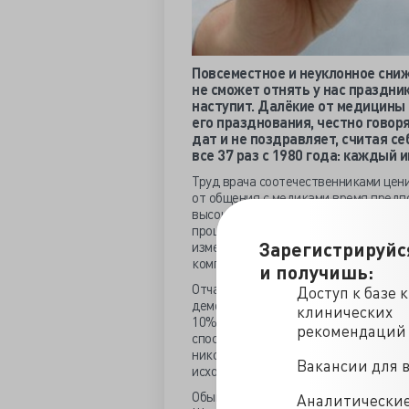
Повсеместное и неуклонное сни
не сможет отнять у нас праздни
наступит. Далёкие от медицины
его празднования, честно гово
дат и не поздравляет, считая се
все 37 раз с 1980 года: каждый 
Труд врача соотечественниками цени
от общения с медиками время предп
высоких технологий людей пугает п
процесса и отсутствие гарантий хор
Зарегистрируйс
изменения представителей медицинс
компьютерной медицины, которая «с
и получишь:
Отчасти надежда не напрасна - соз
Доступ к базе 
демонстрирует достоверно более то
клинических
10% случаях, когда доктора только 
рекомендаций
способен сравнить клиническую ситу
никогда не будет интуиции, и только
Вакансии для 
исходную клиническую информацию.
Обыватели и врачи мыслят по-разном
Аналитически