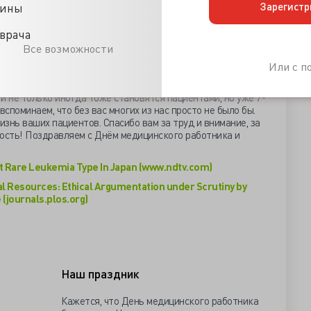
колы и Цюрихского университета, предложивших
Зарегистр
цины
амого справедливого отбора реципиента для
дливости пациентов: «сначала - самые тяжёлые», по
врача
тьей позиции - прогноз. Медицинские работники во главу
Все возможности
жесть состояния и третьим пунктом – разыграть имя
дователи ни один из отобранных обеими группами
Или с 
ным.
и не только иногда тоже становятся пациентами, но уже 7-
вспоминаем, что без вас многих из нас просто не было бы.
изнь ваших пациентов. Спасибо вам за труд и внимание, за
сть! Поздравляем с Днём медицинского работника и
ect Rare Leukemia Type In Japan (www.ndtv.com)
al Resources: Ethical Argumentation under Scrutiny by
 (journals.plos.org)
Наш праздник
Кажется, что День медицинского работника