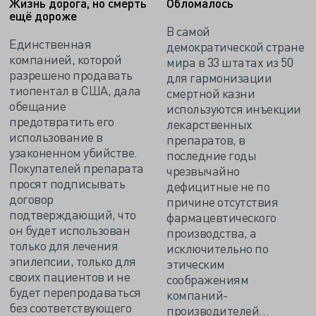
Жизнь дорога, но смерть
Обломалось
ещё дороже
В самой
Единственная
демократической стране
компанией, которой
мира в 33 штатах из 50
разрешено продавать
для гармонизации
тиопентал в США, дала
смертной казни
обещание
используются инъекции
предотвратить его
лекарственных
использование в
препаратов, в
узаконенном убийстве.
последние годы
Покупателей препарата
чрезвычайно
просят подписывать
дефицитные не по
договор
причине отсутствия
подтверждающий, что
фармацевтического
он будет использован
производства, а
только для лечения
исключительно по
эпилепсии, только для
этическим
своих пациентов и не
соображениям
будет перепродаваться
компаний-
без соответствующего
производителей…