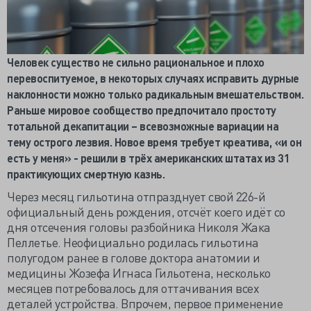
Человек существо не сильно рациональное и плохо
перевоспитуемое, в некоторых случаях исправить дурные
наклонности можно только радикальным вмешательством.
Раньше мировое сообщество предпочитало простоту
тотальной декапитации – всевозможные вариации на
тему острого лезвия. Новое время требует креатива, «и он
есть у меня» - решили в трёх американских штатах из 31
практикующих смертную казнь.
Через месяц гильотина отпразднует свой 226-й
официальный день рождения, отсчёт коего идёт со
дня отсечения головы разбойника Николя Жака
Пеллетье. Неофициально родилась гильотина
полугодом ранее в голове доктора анатомии и
медицины Жозефа Игнаса Гильотена, несколько
месяцев потребовалось для оттачивания всех
деталей устройства. Впрочем, первое применение