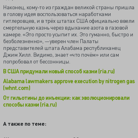
Наконец, кому-то из граждан великой страны пришла
в голову идея воспользоваться наработками
гитлеровцев, и в трёх штатах США официально ввели
смертельную казнь через вдыхание азота в газовой
камере. «Это просто усыпит их. Это гуманно, быстро и
безболезненно», —уверен член Палаты
представителей штата Алабама республиканец
Джим Хилл. Видимо, знает «что почём» или сам
попробовал от бессонницы.
В США придумали новый способ казни (ria.ru)
Alabama lawmakers approve execution by nitrogen gas
(whnt.com)
От гильотины до инъекции: как эволюционировали
способы казни (ria.ru)
А также по теме: