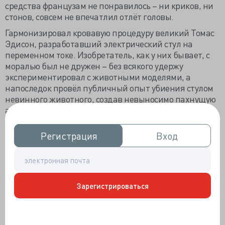
средства французам не понравилось – ни криков, ни
стонов, совсем не впечатлил отлёт головы.
Гармонизировал кровавую процедуру великий Томас
Эдисон, разработавший электрический стул на
переменном токе. Изобретатель, как у них бывает, с
моралью был не дружен – без всякого удержу
экспериментировал с животными моделями, а
напоследок провёл публичный опыт убиения стулом
невинного животного, создав невыносимо пахнущую
атмосферу, что опустило рейтинг электрического
стула.
Регистрация
Регистрация
Вход
Вход
Множество рационализаторов мелкого пошиба
пыталось усовершенствовать детище Эдисона, чтобы
убивало быстрее и безболезненнее, всё-таки
наблюдающие смертную казнь родственники и
почётные граждане Америки должны получать
Зарегистрироваться
позитивные эмоции, а им приходится наблюдать
долгие судороги, неприятные взору конвульсии.
Остановились на диагональной установке