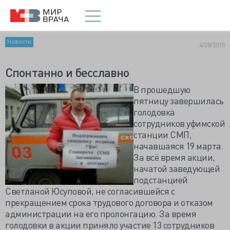
Новости
4/28/2015
Спонтанно и бесславно
В прошедшую
пятницу завершилась
голодовка
сотрудников уфимской
станции СМП,
начавшаяся 19 марта.
За всё время акции,
начатой заведующей
подстанцией
Светланой Юсуповой, не согласившейся с
прекращением срока трудового договора и отказом
администрации на его пролонгацию. За время
голодовки в акции приняло участие 13 сотрудников