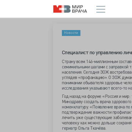
Новости
Специалист по управлению ли
Страну всем 146-миллионным состав
семимильными шагами с заправкой т
населения. Сегодня ЗОЖ востребован
углядев «профанацию». О ЗОЖ думаю
понимании обывателя здоровье чело
исследования указывают всего-то н
Год назад на форуме «Россия и мир:
Минздраву создать врача здорового 
номенклатуру. «Появление врача по
подтверждение важности профилакти
лечить уже существующие заболеван
человеку как можно дольше сохраня
гериатр Ольга Ткачёва.