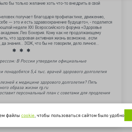
ыло бы только желание хоть что-то внедрить в свой
 человек получает благодаря профилактике, движению,
ебе — это и есть здравоохранение будущего», - поделился
рошлой неделе XXI Всероссийского форума «Здоровье
» академик Лео Бокерия. Кому как не продолжающему
рить, что здоровая активная жизнь возможна…если
и, да знания… ЗОЖ, что бы не говорили, дело личное…
трессом: В России утвердили официальные
и понадобятся 5,4 тыс. врачей здорового долголетия
лезней к медицине здорового долголетия? Пять
ого образа жизни rg.ru
составит персональный план с советами для продления
ика
форум
центр здоровья
уем файлы
cookie
, чтобы пользоваться сайтом было удобно