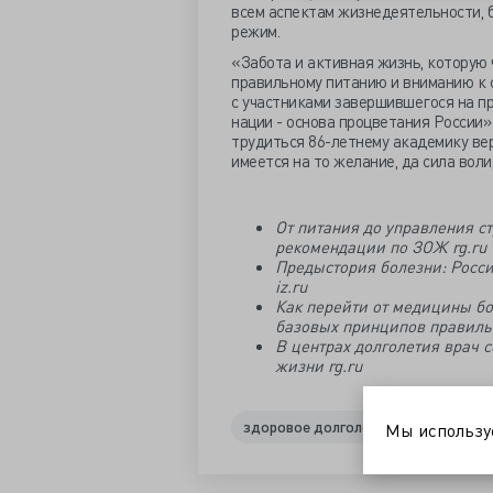
всем аспектам жизнедеятельности, б
режим.
«Забота и активная жизнь, которую
правильному питанию и вниманию к с
с участниками завершившегося на п
нации - основа процветания России
трудиться 86-летнему академику ве
имеется на то желание, да сила вол
От питания до управления с
рекомендации по ЗОЖ rg.ru
Предыстория болезни: Росси
iz.ru
Как перейти от медицины бо
базовых принципов правильн
В центрах долголетия врач 
жизни rg.ru
здоровое долголетие
профилакт
Мы использ