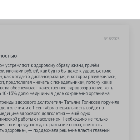
5/18/2026
чностью
ом устремляют к здоровому образу жизни, причём
риллионами рублей, как будто бы даже к удовольствию
, как когда-то диспансеризация, в которой разуверились,
т, предполагая «начать с понедельника», потому как в
века обеспечивает качественное здравоохранение, хоть
а 10-15% долю медицины в деле сохранения организма.
 тренды здорового долголетия» Татьяна Голикова поручила
долголетия, и с 1 сентября специальность войдёт в
 медицине здорового долголетия — ещё одно
ческой работы с населением. Необходимо не только
ия, но и предупреждать развитие новых, помогать
ть здоровье», — поддержала решение власти главный