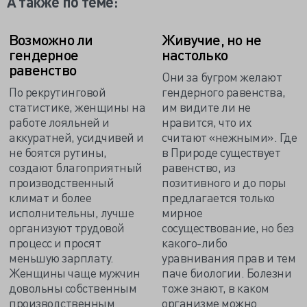
А также по теме:
Возможно ли
Живучие, но не
гендерное
настолько
равенство
Они за бугром желают
По рекрутинговой
гендерного равенства,
статистике, женщины на
им видите ли не
работе лояльней и
нравится, что их
аккуратней, усидчивей и
считают «нежными». Где
не боятся рутины,
в Природе существует
создают благоприятный
равенство, из
производственный
позитивного и до поры
климат и более
предлагается только
исполнительны, лучше
мирное
организуют трудовой
сосуществование, но без
процесс и просят
какого-либо
меньшую зарплату.
уравнивания прав и тем
Женщины чаще мужчин
паче биологии. Болезни
довольны собственным
тоже знают, в каком
производственным
организме можно