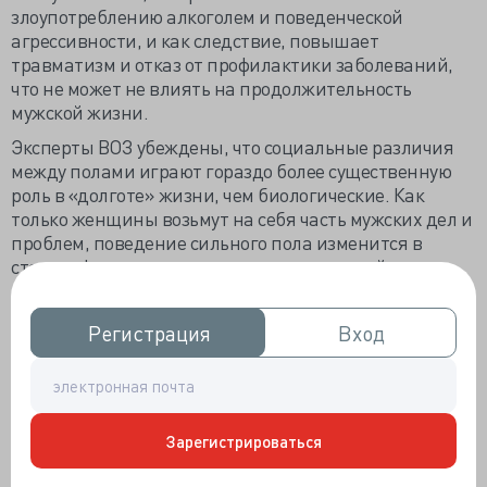
злоупотреблению алкоголем и поведенческой
агрессивности, и как следствие, повышает
травматизм и отказ от профилактики заболеваний,
что не может не влиять на продолжительность
мужской жизни.
Эксперты ВОЗ убеждены, что социальные различия
между полами играют гораздо более существенную
роль в «долготе» жизни, чем биологические. Как
только женщины возьмут на себя часть мужских дел и
проблем, поведение сильного пола изменится в
сторону феминизации, не предполагающей
рискованного образа жизни. Экспертов не пугает
сокращение женской жизни в результате отказа от
Регистрация
Регистрация
Вход
Вход
стереотипов гендерного поведения в пользу
«омужичивания» - равенство полов гармонизирует
распределение «вредных» рабочих мест,
достающихся сегодня мужчинам.
Зарегистрироваться
Исследование ВЭФ по 14 критериям рассчитало для
149 стран индекс гендерного равенства. Самые