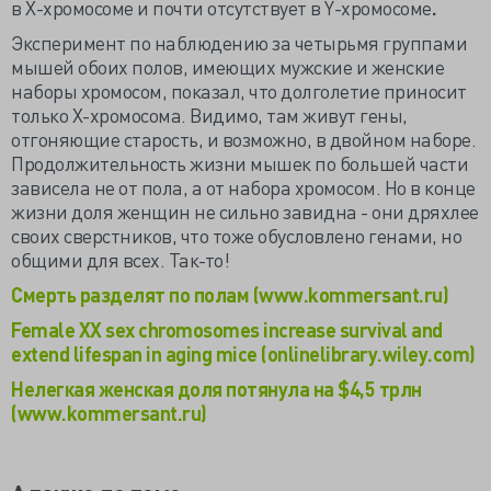
в Х-хромосоме и почти отсутствует в Y-хромосоме
.
Эксперимент по наблюдению за четырьмя группами
мышей обоих полов, имеющих мужские и женские
наборы хромосом, показал, что долголетие приносит
только Х-хромосома. Видимо, там живут гены,
отгоняющие старость, и возможно, в двойном наборе.
Продолжительность жизни мышек по большей части
зависела не от пола, а от набора хромосом. Но в конце
жизни доля женщин не сильно завидна - они дряхлее
своих сверстников, что тоже обусловлено генами, но
общими для всех. Так-то!
Смерть разделят по полам (www.kommersant.ru)
Female XX sex chromosomes increase survival and
extend lifespan in aging mice (onlinelibrary.wiley.com)
Нелегкая женская доля потянула на $4,5 трлн
(www.kommersant.ru)