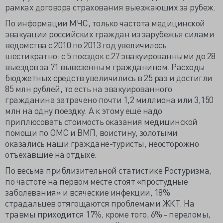
рамках договора страхования выезжающих за рубеж.
По информации МЧС, только частота медицинской
эвакуации российских граждан из зарубежья силами
ведомства с 2010 по 2013 год увеличилось
шестикратно: с 5 поездок с 27 эвакуированными до 28
выездов за 71 вывезенным гражданином. Расходы
бюджетных средств увеличились в 25 раз и достигли
85 млн рублей, то есть на эвакуированного
гражданина затрачено почти 1,2 миллиона или 3,150
млн на одну поездку. А к этому ещё надо
приплюсовать стоимость оказания медицинской
помощи по ОМС и ВМП, воистину, золотыми
оказались наши граждане-туристы, неосторожно
отъехавшие на отдыхе.
По весьма приблизительной статистике Ростуризма,
по частоте на первом месте стоят «простудные
заболевания» и всяческие инфекции, 18%
страдальцев отягощаются проблемами ЖКТ. На
травмы приходится 17%, кроме того, 6% - переломы,