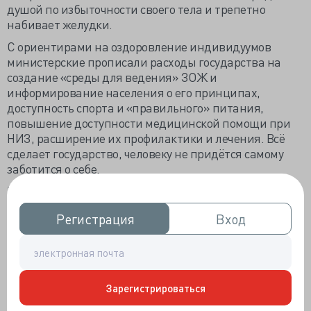
душой по избыточности своего тела и трепетно
набивает желудки.
С ориентирами на оздоровление индивидуумов
министерские прописали расходы государства на
создание «среды для ведения» ЗОЖ и
информирование населения о его принципах,
доступность спорта и «правильного» питания,
повышение доступности медицинской помощи при
НИЗ, расширение их профилактики и лечения. Всё
сделает государство, человеку не придётся самому
заботится о себе.
Минздрав приступил к реформированию системы
профилактических медицинских осмотров, в которую,
Регистрация
Регистрация
Вход
Вход
помимо диспансеризации, вовлечено 40%
работающих, а через 5 лет будет 70%. Теперь вместо
суммарного сердечно-сосудистого риска ежегодно от
18 до 39 лет будут определять относительный
сердечно-сосудистый и абсолютный — с 40 до 65 лет.
Зарегистрироваться
Ежегодное ЭКГ позволит точнее «отслеживать