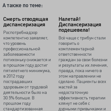
А также по теме:
Смерть отводящая
Налетай!
диспансеризация
Диспансеризация
подешевела!
Роспотребнадзор
компетентно заявляет,
Всё чаще с трибун стали
что уровень
говорить о
профессиональной
комплементарной
заболеваемости
ответственности
потихоньку снижается и
граждан за свои болезни
в прошлом году достиг
и результаты их лечения,
пятилетнего минимума,
правда, пока ничего в
в 2012 году
этом направлении не
пострадавших
сделано. Пациенты всех
здоровьем от трудовой
мастей за
деятельности было на
недостаточную
30.5% больше. В
эффективность терапии
прошлом году
клянут не себя с
стандартизованная
дурными привычками и