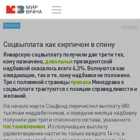
Новости
3/27/2023
Соцвыплата как кирпичом в спину
Январскую соцвыплату получили две трети тех,
кому назначено,
довольных
президентской
надбавкой оказалось всего 6,3%. Волнуются как
ожидающие, так и те, кому надбавки не положено.
Три с половиной страницы
приказа
Минздрава о
соцвыплате трактуются с позиции справедливости и
желаний.
На начало марта Соцфонд перечислил выплату 680
тысячам медработников, к середине месяца надбавку
получили две трети списочного состава, указанного
постановлением
. Из получивших выплату
удовлетворение настигло только каждого 14-го, а
тринадцати вообще не понравилось получать. Не