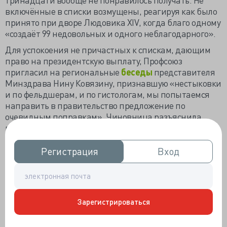
включённые в списки возмущены, реагируя как было
принято при дворе Людовика XIV, когда благо одному
«создаёт 99 недовольных и одного неблагодарного».
Для успокоения не причастных к спискам, дающим
право на президентскую выплату, Профсоюз
пригласил на региональные
беседы
представителя
Минздрава Нину Ковязину, признавшую «нестыковки
и по фельдшерам, и по гистологам, мы попытаемся
направить в правительство предложение по
очевидным поправкам». Чиновница разъяснила
правила выплаты школьным медикам – смотря к
какому ведомству приписаны, не манкируя
соответствием получателя условиям постановления.
Регистрация
Регистрация
Вход
Вход
Соответствуют
критериям
сотрудники ЛПУ,
«входящих в государственную и муниципальную
системы здравоохранения ‎и участвующих в базовой
программе» ОМС, «
врачи станций
(отделений)
скорой
Зарегистрироваться
медицинской помощи
», «
врачи центральных
районных, районных и участковых больниц
». Нет в